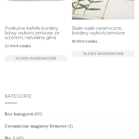
Podłużne kafelki bordery
Białe wałki ceramiczne,
listwy wykończeniowe ze
bordery wykończeniowe
wzorem, naturalna glina
18.00
zł
sztuka
22.00
zł
sztuka
IN DEN WARENKORB
IN DEN WARENKORB
KATEGORIE
Bez kategorii
(60)
Ceramiczne magnesy firmowe
(1)
No. 1
(45)