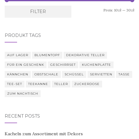
Mi
Ma
Preis:
10zł
—
30zł
FILTER
Pr
Pr
PRODUKT TAGS
AUF LAGER
BLUMENTOPF
DEKORATIVE TELLER
FÜR EIN GESCHENK
GESCHIRRSET
KUCHENPLATTE
KÄNNCHEN
OBSTSCHALE
SCHÜSSEL
SERVIETTEN
TASSE
TEE-SET
TEEKANNE
TELLER
ZUCKERDOSE
ZUM NACHTISCH
RECENT POSTS
Kacheln zum Assortiment mit Dekors