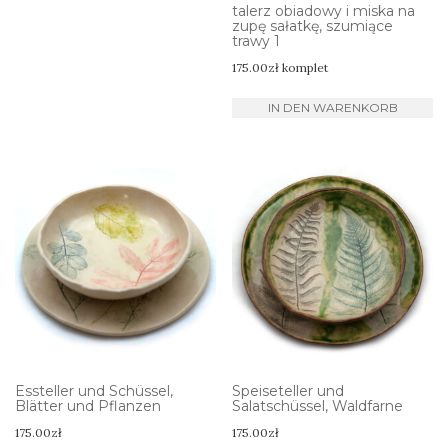
talerz obiadowy i miska na
zupę sałatkę, szumiące
trawy 1
175.00
zł
komplet
IN DEN WARENKORB
Essteller und Schüssel,
Speiseteller und
Blätter und Pflanzen
Salatschüssel, Waldfarne
175.00
zł
175.00
zł