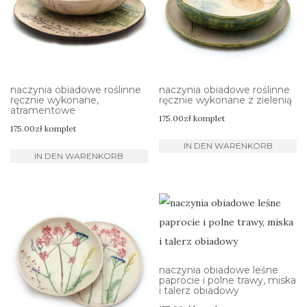
naczynia obiadowe roślinne
naczynia obiadowe roślinne
ręcznie wykonane,
ręcznie wykonane z zielenią
atramentowe
175.00
zł
komplet
175.00
zł
komplet
IN DEN WARENKORB
IN DEN WARENKORB
naczynia obiadowe leśne
paprocie i polne trawy, miska
i talerz obiadowy