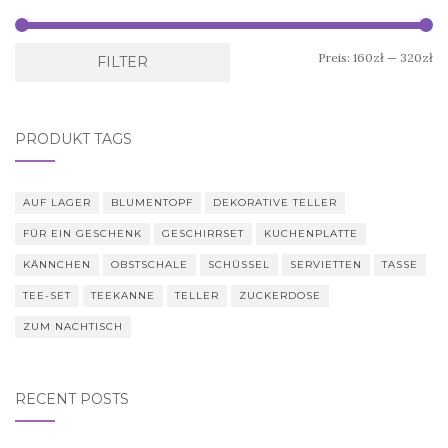
Mi
Ma
Preis:
160zł
—
320zł
FILTER
Pr
Pr
PRODUKT TAGS
AUF LAGER
BLUMENTOPF
DEKORATIVE TELLER
FÜR EIN GESCHENK
GESCHIRRSET
KUCHENPLATTE
KÄNNCHEN
OBSTSCHALE
SCHÜSSEL
SERVIETTEN
TASSE
TEE-SET
TEEKANNE
TELLER
ZUCKERDOSE
ZUM NACHTISCH
RECENT POSTS