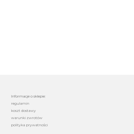
Informacje o sklepie:
regulamin
koszt dostawy
warunki zwrotów
polityka prywatności