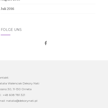
Juli 2016
FOLGE UNS
ontakt:
talia Walenciak Dekory Nati
osno 30, 11-130 Orneta
l.: +48 608 781 321
ail: natalia@dekorynati.pl