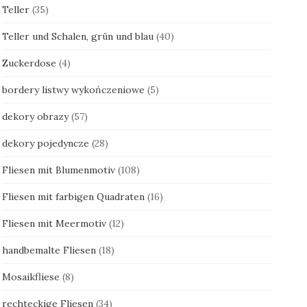
Teller
(35)
Teller und Schalen, grün und blau
(40)
Zuckerdose
(4)
bordery listwy wykończeniowe
(5)
dekory obrazy
(57)
dekory pojedyncze
(28)
Fliesen mit Blumenmotiv
(108)
Fliesen mit farbigen Quadraten
(16)
Fliesen mit Meermotiv
(12)
handbemalte Fliesen
(18)
Mosaikfliese
(8)
rechteckige Fliesen
(34)