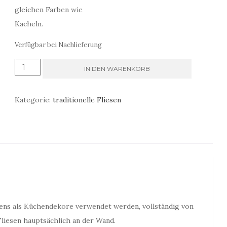
gleichen Farben wie
Kacheln.
Verfügbar bei Nachlieferung
Rustikales
IN DEN WARENKORB
Muster
der
Kategorie:
traditionelle Fliesen
Küchenfliese
Menge
tens als Küchendekore verwendet werden, vollständig von
Fliesen hauptsächlich an der Wand.