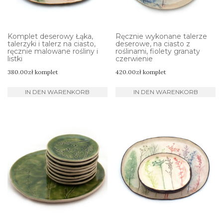
Komplet deserowy Łąka,
Ręcznie wykonane talerze
talerzyki i talerz na ciasto,
deserowe, na ciasto z
ręcznie malowane rośliny i
roślinami, fiolety granaty
listki
czerwienie
380.00
zł
komplet
420.00
zł
komplet
IN DEN WARENKORB
IN DEN WARENKORB