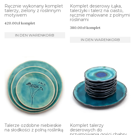
Ręcznie wykonany komplet
Komplet deserowy Łąka,
talerzy, zielony z roślinnym
talerzyki i talerz na ciasto,
motywem
ręcznie malowane z polnymi
roślinami
420.00
zł
komplet
380.00
zł
komplet
IN DEN WARENKORB
IN DEN WARENKORB
Talerze ozdobne niebieskie
Komplet talerzy
na słodkości z polną roślinką
deserowych do
przyjmowania gości chabry