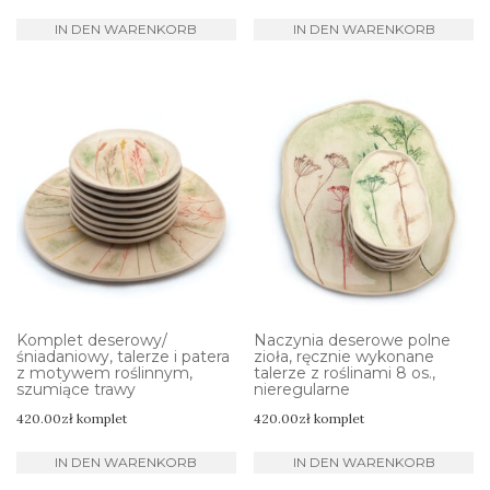
IN DEN WARENKORB
IN DEN WARENKORB
Komplet deserowy/
Naczynia deserowe polne
śniadaniowy, talerze i patera
zioła, ręcznie wykonane
z motywem roślinnym,
talerze z roślinami 8 os.,
szumiące trawy
nieregularne
420.00
zł
komplet
420.00
zł
komplet
IN DEN WARENKORB
IN DEN WARENKORB