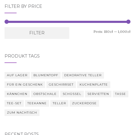
FILTER BY PRICE
Mi
Ma
Preis:
180zł
—
1,000zł
FILTER
Pr
Pr
PRODUKT TAGS
AUF LAGER
BLUMENTOPF
DEKORATIVE TELLER
FÜR EIN GESCHENK
GESCHIRRSET
KUCHENPLATTE
KÄNNCHEN
OBSTSCHALE
SCHÜSSEL
SERVIETTEN
TASSE
TEE-SET
TEEKANNE
TELLER
ZUCKERDOSE
ZUM NACHTISCH
RECENT POSTS