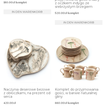
180.00
zł
komplet
z oczkiem indygo ze
srebrzystym brzegiem
IN DEN WARENKORB
520.00
zł
komplet
IN DEN WARENKORB
Naczynia deserowe beżowe
Komplet do przyjmowania
z obłoczkami, na prezent od
gości, w barwie naturalnej
serca
gliny
420.00
zł
660.00
zł
komplet