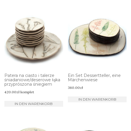
Patera na ciasto i talerze
Ein Set Dessertteller, eine
śniadaniowe/deserowe łąka
Märchenwiese
przyprószona śniegiem
360.00
zł
420.00
zł
komplet
IN DEN WARENKORB
IN DEN WARENKORB