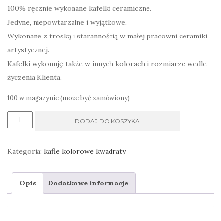
100% ręcznie wykonane kafelki ceramiczne.
Jedyne, niepowtarzalne i wyjątkowe.
Wykonane z troską i starannością w małej pracowni ceramiki
artystycznej.
Kafelki wykonuję także w innych kolorach i rozmiarze wedle
życzenia Klienta.
100 w magazynie (może być zamówiony)
ilość
DODAJ DO KOSZYKA
kafelki
w
Kategoria:
kafle kolorowe kwadraty
wielu
kolorach
Opis
Dodatkowe informacje