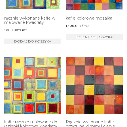
ręcznie wykonane kafle w
kafle kolorowa mozaika
malowane kwadraty
1,400.00
zł
m2
1,600.00
zł
m2
DODAJ DO KOSZYKA
DODAJ DO KOSZYKA
kafle ręcznie malowane do
Ręcznie wykonane kafle
łazienki kolorowe kwadraty
przytulne klimaty i ciepłe