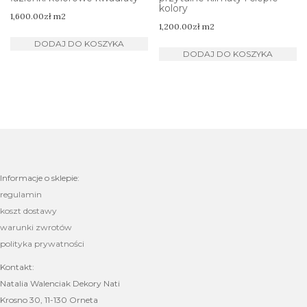
kolory
1,600.00
zł
m2
1,200.00
zł
m2
DODAJ DO KOSZYKA
DODAJ DO KOSZYKA
Informacje o sklepie:
regulamin
koszt dostawy
warunki zwrotów
polityka prywatności
Kontakt:
Natalia Walenciak Dekory Nati
Krosno 30, 11-130 Orneta