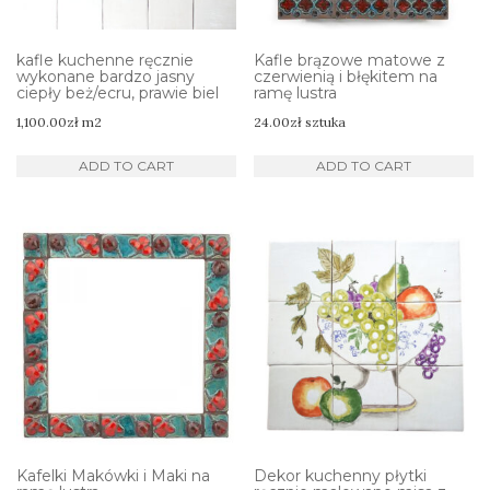
kafle kuchenne ręcznie
Kafle brązowe matowe z
wykonane bardzo jasny
czerwienią i błękitem na
ciepły beż/ecru, prawie biel
ramę lustra
1,100.00
zł
m2
24.00
zł
sztuka
ADD TO CART
ADD TO CART
Kafelki Makówki i Maki na
Dekor kuchenny płytki