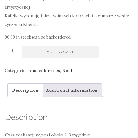
artystycznej.
Kafelki wykonuję także w innych kolorach i rozmiarze wedle
życzenia Klienta.
90.89 in stock (can be backordered)
kafle
ADD TO CART
beżowe
naturalna
Categories:
one color tiles
,
No. 1
barwa
wypalonej
Description
Additional information
gliny
quantity
Description
Czas realizacji wynosi około 2-3 tygodnie.