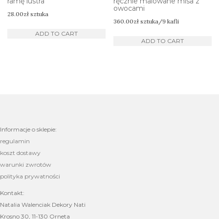
ramę lustra
ręcznie malowane misa z
owocami
28.00
zł
sztuka
360.00
zł
sztuka/9 kafli
ADD TO CART
ADD TO CART
Informacje o sklepie:
regulamin
koszt dostawy
warunki zwrotów
polityka prywatności
Kontakt:
Natalia Walenciak Dekory Nati
Krosno 30, 11-130 Orneta