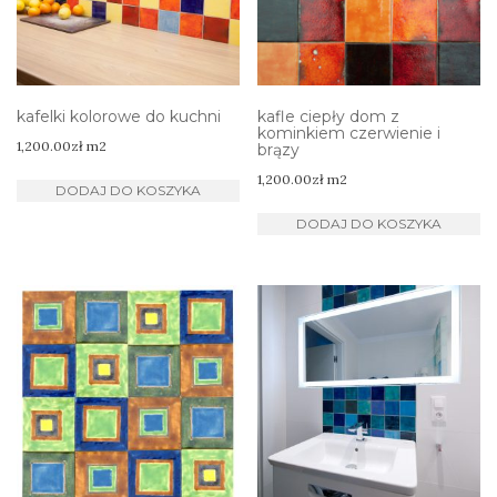
kafelki kolorowe do kuchni
kafle ciepły dom z
kominkiem czerwienie i
1,200.00
zł
m2
brązy
1,200.00
zł
m2
DODAJ DO KOSZYKA
DODAJ DO KOSZYKA