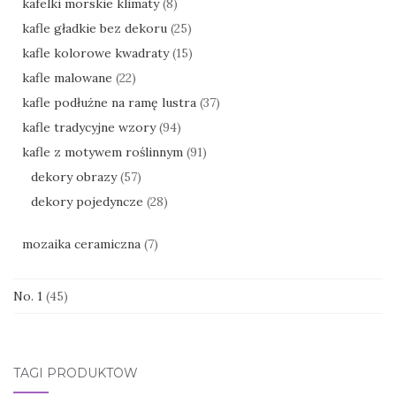
kafelki morskie klimaty
(8)
kafle gładkie bez dekoru
(25)
kafle kolorowe kwadraty
(15)
kafle malowane
(22)
kafle podłużne na ramę lustra
(37)
kafle tradycyjne wzory
(94)
kafle z motywem roślinnym
(91)
dekory obrazy
(57)
dekory pojedyncze
(28)
mozaika ceramiczna
(7)
No. 1
(45)
TAGI PRODUKTÓW