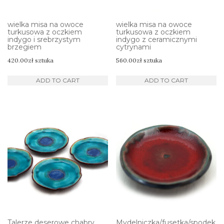
wielka misa na owoce
wielka misa na owoce
turkusowa z oczkiem
turkusowa z oczkiem
indygo i srebrzystym
indygo z ceramicznymi
brzegiem
cytrynami
420.00
zł
sztuka
560.00
zł
sztuka
ADD TO CART
ADD TO CART
Talerze deserowe chabry
Mydelniczka/fusetka/spodek