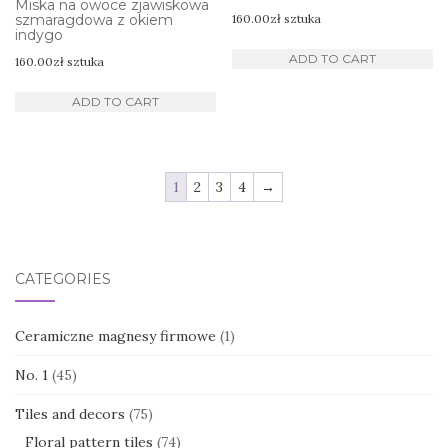
Miska na owoce zjawiskowa
szmaragdowa z okiem
160.00
zł
sztuka
indygo
ADD TO CART
160.00
zł
sztuka
ADD TO CART
1
2
3
4
→
CATEGORIES
Ceramiczne magnesy firmowe
(1)
No. 1
(45)
Tiles and decors
(75)
Floral pattern tiles
(74)