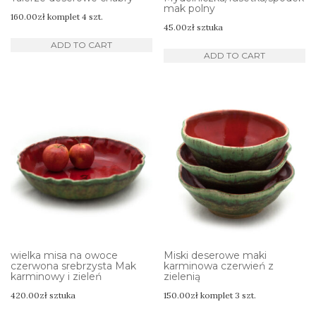
mak polny
160.00
zł
komplet 4 szt.
45.00
zł
sztuka
ADD TO CART
ADD TO CART
wielka misa na owoce
Miski deserowe maki
czerwona srebrzysta Mak
karminowa czerwień z
karminowy i zieleń
zielenią
420.00
zł
sztuka
150.00
zł
komplet 3 szt.