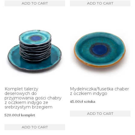
ADD TO CART
ADD TO CART
Komplet talerzy
Mydelniczka/fusetka chaber
deserowych do
z oczkiem indygo
przyjmowania gości chabry
45.00
zł
sztuka
z oczkiem indygo ze
srebrzystym brzegiem
ADD TO CART
520.00
zł
komplet
ADD TO CART