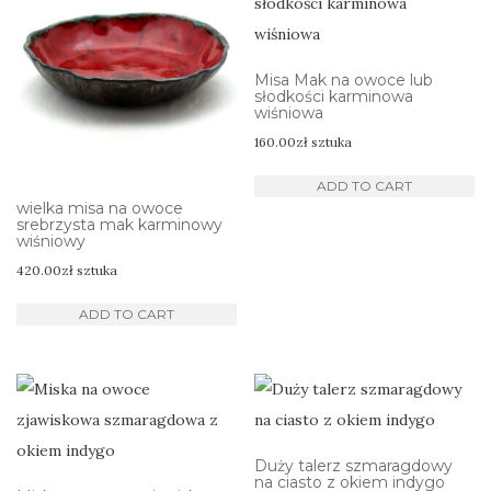
Misa Mak na owoce lub
słodkości karminowa
wiśniowa
160.00
zł
sztuka
ADD TO CART
wielka misa na owoce
srebrzysta mak karminowy
wiśniowy
420.00
zł
sztuka
ADD TO CART
Duży talerz szmaragdowy
na ciasto z okiem indygo