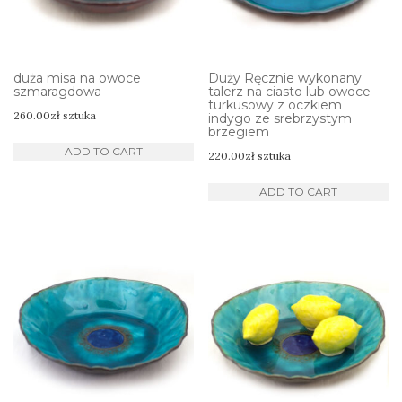
duża misa na owoce
Duży Ręcznie wykonany
szmaragdowa
talerz na ciasto lub owoce
turkusowy z oczkiem
260.00
zł
sztuka
indygo ze srebrzystym
brzegiem
ADD TO CART
220.00
zł
sztuka
ADD TO CART