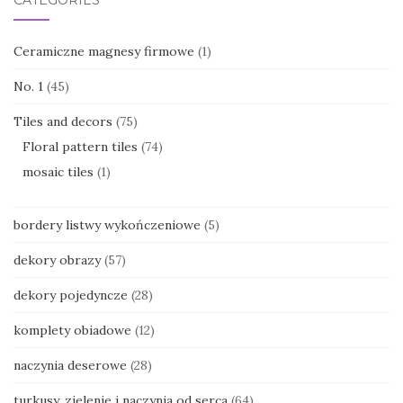
Ceramiczne magnesy firmowe
(1)
No. 1
(45)
Tiles and decors
(75)
Floral pattern tiles
(74)
mosaic tiles
(1)
bordery listwy wykończeniowe
(5)
dekory obrazy
(57)
dekory pojedyncze
(28)
komplety obiadowe
(12)
naczynia deserowe
(28)
turkusy, zielenie i naczynia od serca
(64)