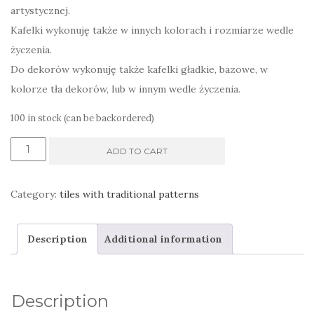
artystycznej.
Kafelki wykonuję także w innych kolorach i rozmiarze wedle
życzenia.
Do dekorów wykonuję także kafelki gładkie, bazowe, w
kolorze tła dekorów, lub w innym wedle życzenia.
100 in stock (can be backordered)
Kafel
ADD TO CART
kuchenny,
ręcznie
Category:
tiles with traditional patterns
wykonany
z
Description
Additional information
czerwienią
quantity
Description