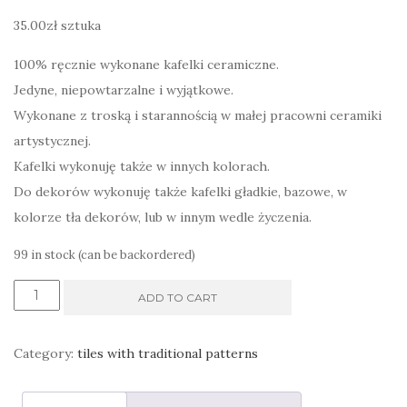
35.00
zł
sztuka
100% ręcznie wykonane kafelki ceramiczne.
Jedyne, niepowtarzalne i wyjątkowe.
Wykonane z troską i starannością w małej pracowni ceramiki
artystycznej.
Kafelki wykonuję także w innych kolorach.
Do dekorów wykonuję także kafelki gładkie, bazowe, w
kolorze tła dekorów, lub w innym wedle życzenia.
99 in stock (can be backordered)
Dekor
ADD TO CART
kafel
z
Category:
tiles with traditional patterns
geometrycznym
wzorem