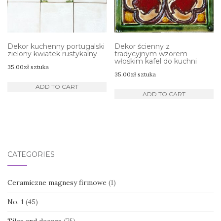
Dekor kuchenny portugalski
Dekor ścienny z
zielony kwiatek rustykalny
tradycyjnym wzorem
włoskim kafel do kuchni
35.00
zł
sztuka
35.00
zł
sztuka
ADD TO CART
ADD TO CART
CATEGORIES
Ceramiczne magnesy firmowe
(1)
No. 1
(45)
Tiles and decors
(75)