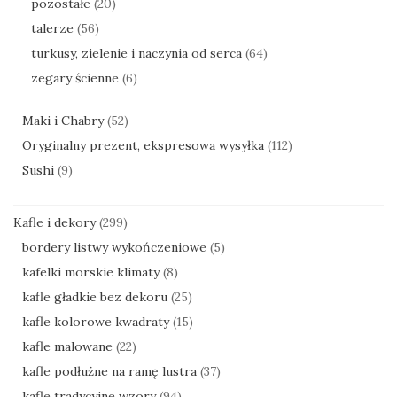
pozostałe
(20)
talerze
(56)
turkusy, zielenie i naczynia od serca
(64)
zegary ścienne
(6)
Maki i Chabry
(52)
Oryginalny prezent, ekspresowa wysyłka
(112)
Sushi
(9)
Kafle i dekory
(299)
bordery listwy wykończeniowe
(5)
kafelki morskie klimaty
(8)
kafle gładkie bez dekoru
(25)
kafle kolorowe kwadraty
(15)
kafle malowane
(22)
kafle podłużne na ramę lustra
(37)
kafle tradycyjne wzory
(94)