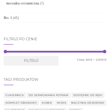
mozaika ceramiczna
(7)
No. 1
(45)
FILTRUJ PO CENIE
Ce
Ce
Cena:
40zł
—
1,000zł
FILTRUJ
mi
ma
TAGI PRODUKTÓW
CUKIERNICA
DO SERWOWANIA POTRAW
DOSTĘPNE OD RĘKI
KOMPLET OBIADOWY
KUBEK
MISKA
NACZYNIA DESEROWE