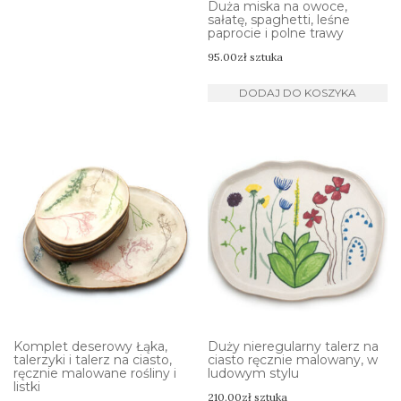
Duża miska na owoce,
sałatę, spaghetti, leśne
paprocie i polne trawy
95.00
zł
sztuka
DODAJ DO KOSZYKA
Komplet deserowy Łąka,
Duży nieregularny talerz na
talerzyki i talerz na ciasto,
ciasto ręcznie malowany, w
ręcznie malowane rośliny i
ludowym stylu
listki
210.00
zł
sztuka