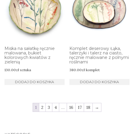
Miska na sałatkę ręcznie
Komplet deserowy Łąka,
malowana, bukiet
talerzyki i talerz na ciasto,
kolorowych kwiatów z
ręcznie malowane z polnymi
zielenią
roślinami
130.00
zł
sztuka
380.00
zł
komplet
DODAJ DO KOSZYKA
DODAJ DO KOSZYKA
1
2
3
4
…
16
17
18
→