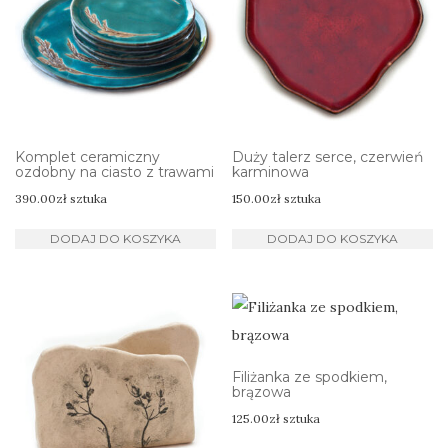
Komplet ceramiczny
Duży talerz serce, czerwień
ozdobny na ciasto z trawami
karminowa
390.00
zł
sztuka
150.00
zł
sztuka
DODAJ DO KOSZYKA
DODAJ DO KOSZYKA
Filiżanka ze spodkiem,
brązowa
125.00
zł
sztuka