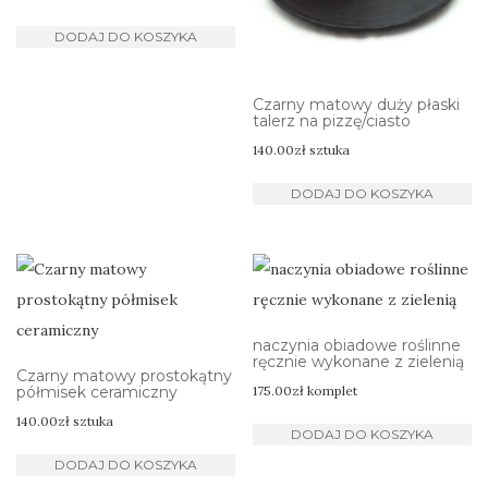
DODAJ DO KOSZYKA
Czarny matowy duży płaski
talerz na pizzę/ciasto
140.00
zł
sztuka
DODAJ DO KOSZYKA
naczynia obiadowe roślinne
ręcznie wykonane z zielenią
Czarny matowy prostokątny
półmisek ceramiczny
175.00
zł
komplet
140.00
zł
sztuka
DODAJ DO KOSZYKA
DODAJ DO KOSZYKA