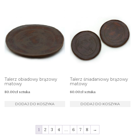
Talerz obiadowy brązowy
Talerz śniadaniowy brązowy
matowy
matowy
80.00
zł
sztuka
60.00
zł
sztuka
DODAJ DO KOSZYKA
DODAJ DO KOSZYKA
1
2
3
4
…
6
7
8
→