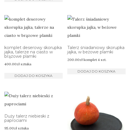
komplet deserowy skorupka
Talerz śniadaniowy skorupka
jajka, talerze na ciasto w
jajka, w beżowe plamki
brązowe plamki
200.00
zł
komplet 4 szt.
400.00
zł
sztuka
DODAJ DO KOSZYKA
DODAJ DO KOSZYKA
Duży talerz niebieski z
paprociami
95.00
zł
sztuka