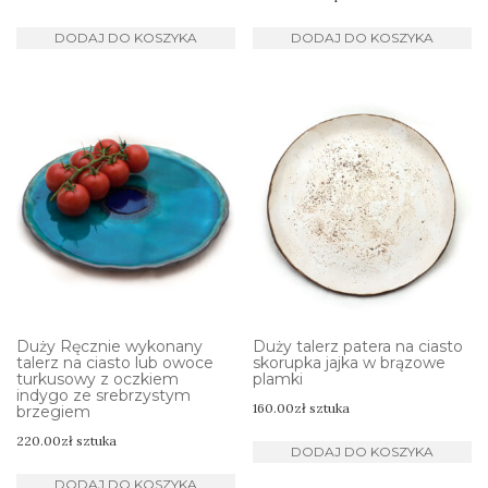
DODAJ DO KOSZYKA
DODAJ DO KOSZYKA
Duży Ręcznie wykonany
Duży talerz patera na ciasto
talerz na ciasto lub owoce
skorupka jajka w brązowe
turkusowy z oczkiem
plamki
indygo ze srebrzystym
160.00
zł
sztuka
brzegiem
220.00
zł
sztuka
DODAJ DO KOSZYKA
DODAJ DO KOSZYKA