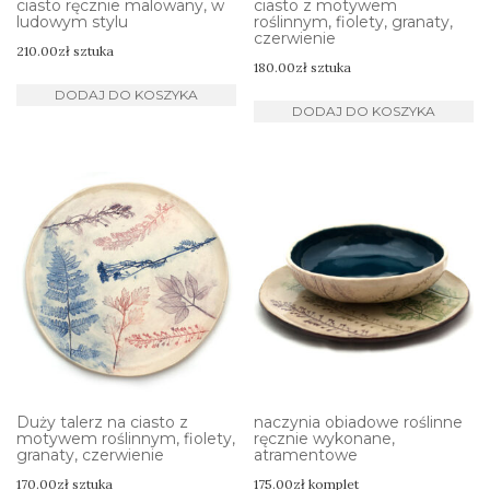
ciasto ręcznie malowany, w
ciasto z motywem
ludowym stylu
roślinnym, fiolety, granaty,
czerwienie
210.00
zł
sztuka
180.00
zł
sztuka
DODAJ DO KOSZYKA
DODAJ DO KOSZYKA
Duży talerz na ciasto z
naczynia obiadowe roślinne
motywem roślinnym, fiolety,
ręcznie wykonane,
granaty, czerwienie
atramentowe
170.00
zł
sztuka
175.00
zł
komplet