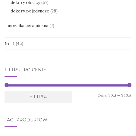
dekory obrazy
(57)
dekory pojedyncze
(28)
mozaika ceramiczna
(7)
No. 1
(45)
FILTRUJ PO CENIE
Ce
Ce
Cena:
50zł
—
940zł
FILTRUJ
mi
ma
TAGI PRODUKTÓW