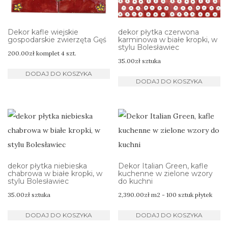
Dekor kafle wiejskie
dekor płytka czerwona
gospodarskie zwierzęta Gęś
karminowa w białe kropki, w
stylu Bolesławiec
200.00
zł
komplet 4 szt.
35.00
zł
sztuka
DODAJ DO KOSZYKA
DODAJ DO KOSZYKA
dekor płytka niebieska
Dekor Italian Green, kafle
chabrowa w białe kropki, w
kuchenne w zielone wzory
stylu Bolesławiec
do kuchni
35.00
zł
sztuka
2,390.00
zł
m2 - 100 sztuk płytek
DODAJ DO KOSZYKA
DODAJ DO KOSZYKA