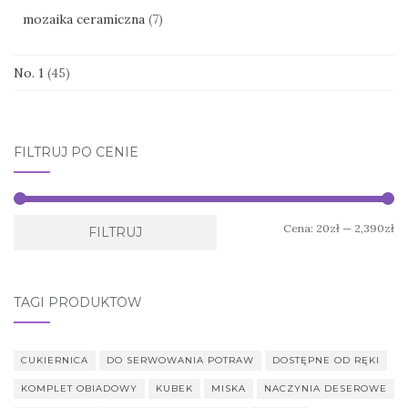
mozaika ceramiczna
(7)
No. 1
(45)
FILTRUJ PO CENIE
Ce
Ce
Cena:
20zł
—
2,390zł
FILTRUJ
mi
ma
TAGI PRODUKTÓW
CUKIERNICA
DO SERWOWANIA POTRAW
DOSTĘPNE OD RĘKI
KOMPLET OBIADOWY
KUBEK
MISKA
NACZYNIA DESEROWE