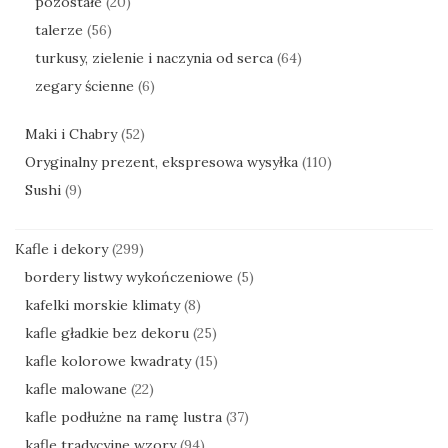
pozostałe
(20)
talerze
(56)
turkusy, zielenie i naczynia od serca
(64)
zegary ścienne
(6)
Maki i Chabry
(52)
Oryginalny prezent, ekspresowa wysyłka
(110)
Sushi
(9)
Kafle i dekory
(299)
bordery listwy wykończeniowe
(5)
kafelki morskie klimaty
(8)
kafle gładkie bez dekoru
(25)
kafle kolorowe kwadraty
(15)
kafle malowane
(22)
kafle podłużne na ramę lustra
(37)
kafle tradycyjne wzory
(94)