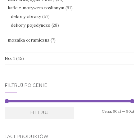
kafle z motywem roślinnym
(91)
dekory obrazy
(57)
dekory pojedyncze
(28)
mozaika ceramiczna
(7)
No. 1
(45)
FILTRUJ PO CENIE
Ce
Ce
Cena:
80zł
—
90zł
FILTRUJ
mi
ma
TAGI PRODUKTÓW