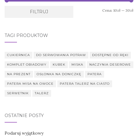
Ce
Ce
Cena:
10zł
—
30zł
FILTRUJ
mi
ma
TAGI PRODUKTÓW
CUKIERNICA
DO SERWOWANIA POTRAW
DOSTĘPNE OD RĘKI
KOMPLET OBIADOWY
KUBEK
MISKA
NACZYNIA DESEROWE
NA PREZENT
OSŁONKA NA DONICZKĘ
PATERA
PATERA MISA NA OWOCE
PATERA TALERZ NA CIASTO
SERWETNIK
TALERZ
OSTATNIE POSTY
Podaruj wyjątkowy