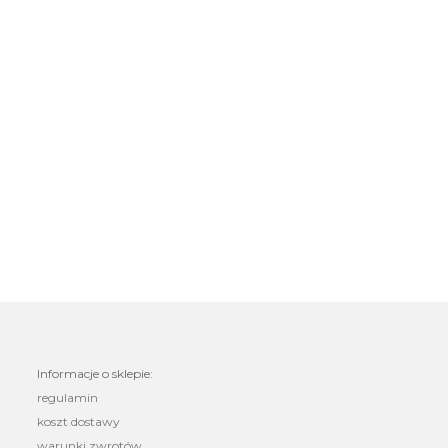
Informacje o sklepie:
regulamin
koszt dostawy
warunki zwrotów