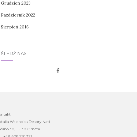
Grudzień 2023
Październik 2022
Sierpień 2016
ŚLEDŹ NAS
ontakt:
talia Walenciak Dekory Nati
osno 30, 11-130 Orneta
l.: +48 608 781 321