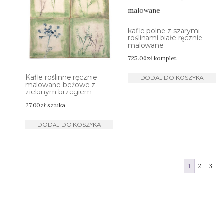
kafle polne z szarymi
roślinami białe ręcznie
malowane
725.00
zł
komplet
Kafle roślinne ręcznie
DODAJ DO KOSZYKA
malowane beżowe z
zielonym brzegiem
27.00
zł
sztuka
DODAJ DO KOSZYKA
1
2
3