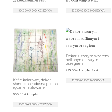
225.00
zł
komplet 9 szt.
150.00
zł
komplet 6 szt.
DODAJ DO KOSZYKA
DODAJ DO KOSZYKA
Dekor z szarym wzorem
roślinnym i szarym
brzegiem
225.00
zł
komplet 9 szt.
Kafle kolorowe, dekor
DODAJ DO KOSZYKA
słoneczna radosna polana
ręcznie malowane
900.00
zł
komplet
DODAJ DO KOSZYKA