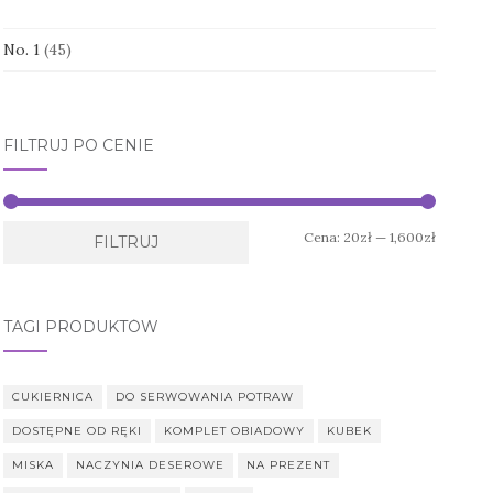
No. 1
(45)
FILTRUJ PO CENIE
Cena
Cena
Cena:
20zł
—
1,600zł
FILTRUJ
min.
maks.
TAGI PRODUKTÓW
CUKIERNICA
DO SERWOWANIA POTRAW
DOSTĘPNE OD RĘKI
KOMPLET OBIADOWY
KUBEK
MISKA
NACZYNIA DESEROWE
NA PREZENT