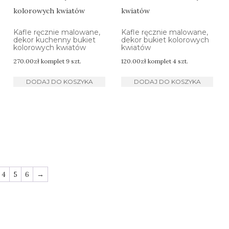
Kafle ręcznie malowane,
Kafle ręcznie malowane,
dekor kuchenny bukiet
dekor bukiet kolorowych
kolorowych kwiatów
kwiatów
270.00
zł
komplet 9 szt.
120.00
zł
komplet 4 szt.
DODAJ DO KOSZYKA
DODAJ DO KOSZYKA
4
5
6
→