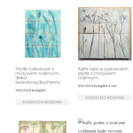
Płytki turkusowe z
Kafle łąka w szarościach,
motywem roślinnym,
płytki z motywem
dekor
roślinnym
łazienkowy/kuchenny
100.00
zł
komplet 4 szt.
300.00
zł
komplet
DODAJ DO KOSZYKA
DODAJ DO KOSZYKA