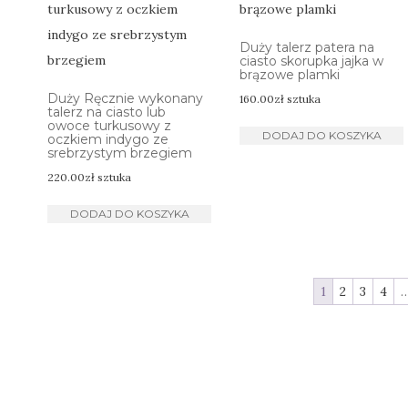
Duży talerz patera na
ciasto skorupka jajka w
brązowe plamki
Duży Ręcznie wykonany
160.00
zł
sztuka
talerz na ciasto lub
owoce turkusowy z
DODAJ DO KOSZYKA
oczkiem indygo ze
srebrzystym brzegiem
220.00
zł
sztuka
DODAJ DO KOSZYKA
1
2
3
4