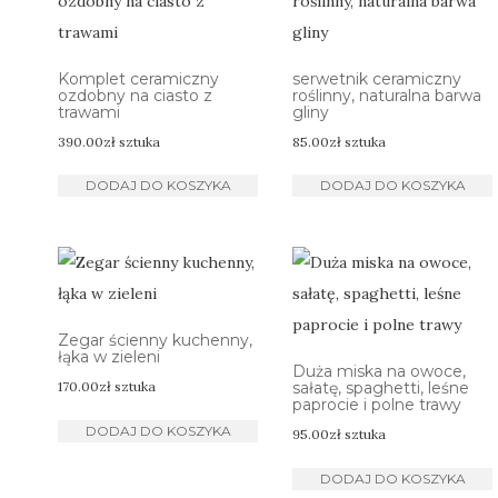
Komplet ceramiczny
serwetnik ceramiczny
ozdobny na ciasto z
roślinny, naturalna barwa
trawami
gliny
390.00
zł
sztuka
85.00
zł
sztuka
DODAJ DO KOSZYKA
DODAJ DO KOSZYKA
Zegar ścienny kuchenny,
łąka w zieleni
Duża miska na owoce,
170.00
zł
sztuka
sałatę, spaghetti, leśne
paprocie i polne trawy
DODAJ DO KOSZYKA
95.00
zł
sztuka
DODAJ DO KOSZYKA