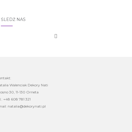
ŚLEDŹ NAS
ontakt:
talia Walenciak Dekory Nati
osno 30, 11-130 Orneta
l.: +48 608 781 321
ail: natalia@dekorynati.pl