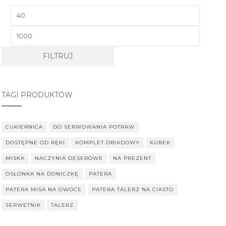
Cena
Cena
min.
maks.
FILTRUJ
TAGI PRODUKTÓW
CUKIERNICA
DO SERWOWANIA POTRAW
DOSTĘPNE OD RĘKI
KOMPLET OBIADOWY
KUBEK
MISKA
NACZYNIA DESEROWE
NA PREZENT
OSŁONKA NA DONICZKĘ
PATERA
PATERA MISA NA OWOCE
PATERA TALERZ NA CIASTO
SERWETNIK
TALERZ