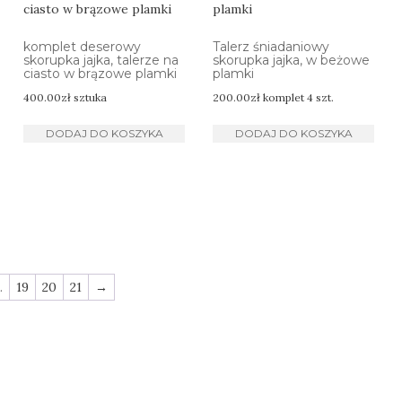
komplet deserowy
Talerz śniadaniowy
skorupka jajka, talerze na
skorupka jajka, w beżowe
ciasto w brązowe plamki
plamki
400.00
zł
sztuka
200.00
zł
komplet 4 szt.
DODAJ DO KOSZYKA
DODAJ DO KOSZYKA
…
19
20
21
→