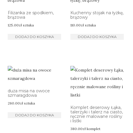
Filiżanka ze spodkiem,
Kuchenny stojak na łyżkę,
brązowa
brązowy
125.00
zł
sztuka
110.00
zł
sztuka
DODAJ DO KOSZYKA
DODAJ DO KOSZYKA
duża misa na owoce
szmaragdowa
260.00
zł
sztuka
Komplet deserowy Łąka,
talerzyki i talerz na ciasto,
DODAJ DO KOSZYKA
ręcznie malowane rośliny
i listki
380.00
zł
komplet