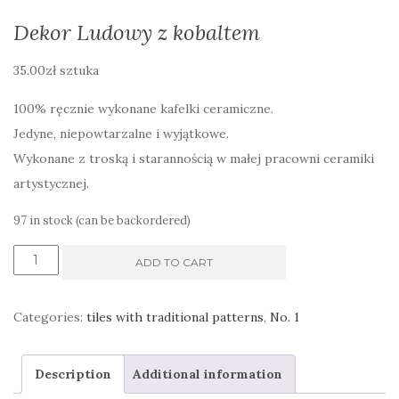
Dekor Ludowy z kobaltem
35.00
zł
sztuka
100% ręcznie wykonane kafelki ceramiczne.
Jedyne, niepowtarzalne i wyjątkowe.
Wykonane z troską i starannością w małej pracowni ceramiki
artystycznej.
97 in stock (can be backordered)
Dekor
ADD TO CART
Ludowy
z
Categories:
tiles with traditional patterns
,
No. 1
kobaltem
quantity
Description
Additional information