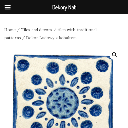
Dekory Nati
Home
/
Tiles and decors
/
tiles with traditional
patterns
/ Dekor Ludowy z kobaltem