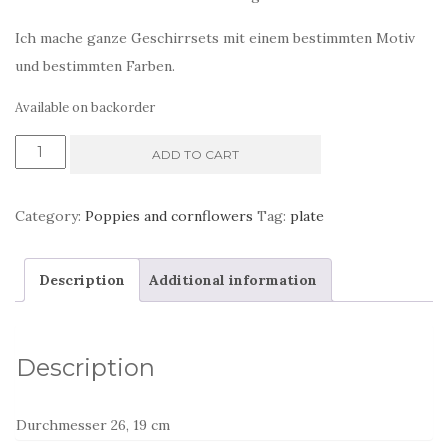
Ich mache ganze Geschirrsets mit einem bestimmten Motiv
und bestimmten Farben.
Available on backorder
Zwei
ADD TO CART
Teller
mit
Category:
Poppies and cornflowers
Tag:
plate
bemalten
Mohnblumen
Description
Additional information
quantity
Description
Durchmesser 26, 19 cm