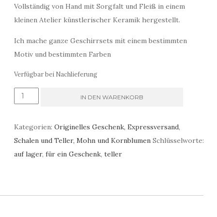
Vollständig von Hand mit Sorgfalt und Fleiß in einem
kleinen Atelier künstlerischer Keramik hergestellt.
Ich mache ganze Geschirrsets mit einem bestimmten
Motiv und bestimmten Farben
Verfügbar bei Nachlieferung
Zwei
IN DEN WARENKORB
Teller
mit
Kategorien:
Originelles Geschenk, Expressversand
,
bemalten
Schalen und Teller, Mohn und Kornblumen
Schlüsselworte:
Mohnblumen
auf lager
,
für ein Geschenk
,
teller
Menge