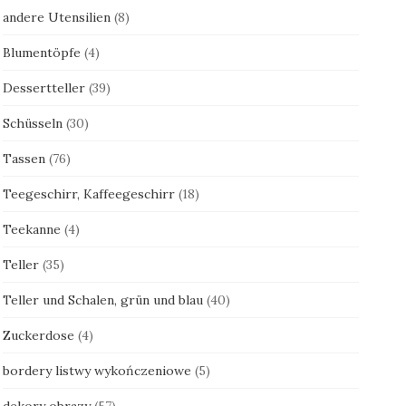
andere Utensilien
(8)
Blumentöpfe
(4)
Dessertteller
(39)
Schüsseln
(30)
Tassen
(76)
Teegeschirr, Kaffeegeschirr
(18)
Teekanne
(4)
Teller
(35)
Teller und Schalen, grün und blau
(40)
Zuckerdose
(4)
bordery listwy wykończeniowe
(5)
dekory obrazy
(57)