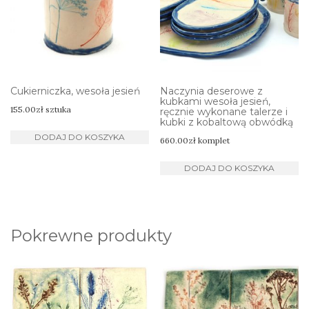
Cukierniczka, wesoła jesień
Naczynia deserowe z
kubkami wesoła jesień,
155.00
zł
sztuka
ręcznie wykonane talerze i
kubki z kobaltową obwódką
DODAJ DO KOSZYKA
660.00
zł
komplet
DODAJ DO KOSZYKA
Pokrewne produkty