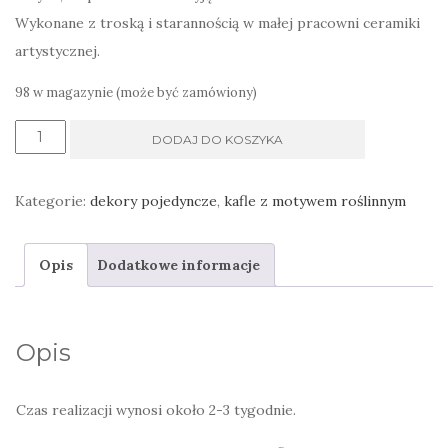
Wykonane z troską i starannością w małej pracowni ceramiki
artystycznej.
98 w magazynie (może być zamówiony)
ilość
DODAJ DO KOSZYKA
Ręcznie
wykonane
Kategorie:
dekory pojedyncze
,
kafle z motywem roślinnym
kafle
kuchenne
Opis
Dodatkowe informacje
niebieskie
z
roślinami
Opis
Czas realizacji wynosi około 2-3 tygodnie.