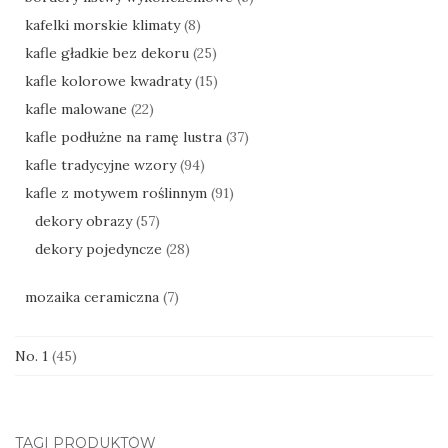
kafelki morskie klimaty
(8)
kafle gładkie bez dekoru
(25)
kafle kolorowe kwadraty
(15)
kafle malowane
(22)
kafle podłużne na ramę lustra
(37)
kafle tradycyjne wzory
(94)
kafle z motywem roślinnym
(91)
dekory obrazy
(57)
dekory pojedyncze
(28)
mozaika ceramiczna
(7)
No. 1
(45)
TAGI PRODUKTÓW