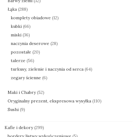
Barwy ziemi
(32)
Łąka
(288)
komplety obiadowe
(12)
kubki
(66)
miski
(36)
naczynia deserowe
(28)
pozostałe
(20)
talerze
(56)
turkusy, zielenie i naczynia od serca
(64)
zegary ścienne
(6)
Maki i Chabry
(52)
Oryginalny prezent, ekspresowa wysyłka
(110)
Sushi
(9)
Kafle i dekory
(299)
bordery listwy wykończeniowe
(5)