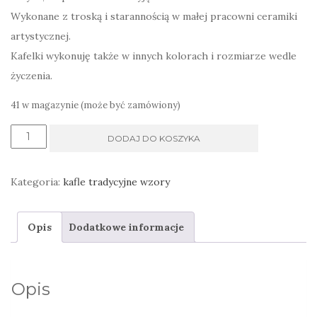
Wykonane z troską i starannością w małej pracowni ceramiki
artystycznej.
Kafelki wykonuję także w innych kolorach i rozmiarze wedle
życzenia.
41 w magazynie (może być zamówiony)
ilość
DODAJ DO KOSZYKA
dekor
płytka
Kategoria:
kafle tradycyjne wzory
czerwona
karminowa
Opis
Dodatkowe informacje
w
białe
kropki,
Opis
w
stylu