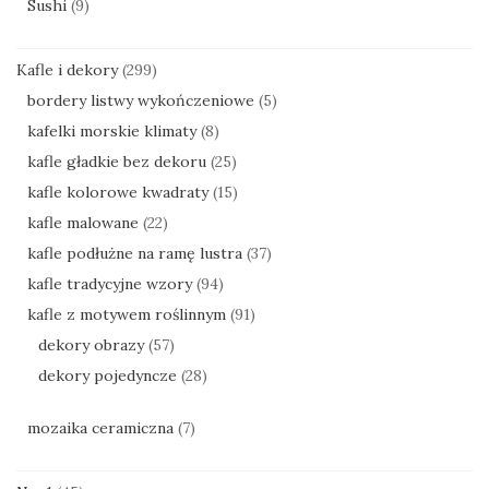
Sushi
(9)
Kafle i dekory
(299)
bordery listwy wykończeniowe
(5)
kafelki morskie klimaty
(8)
kafle gładkie bez dekoru
(25)
kafle kolorowe kwadraty
(15)
kafle malowane
(22)
kafle podłużne na ramę lustra
(37)
kafle tradycyjne wzory
(94)
kafle z motywem roślinnym
(91)
dekory obrazy
(57)
dekory pojedyncze
(28)
mozaika ceramiczna
(7)