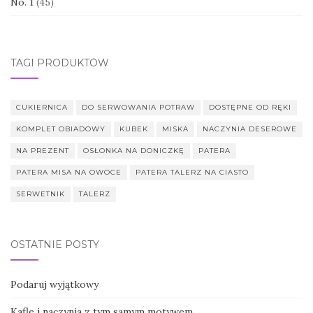
No. 1
(45)
TAGI PRODUKTÓW
CUKIERNICA
DO SERWOWANIA POTRAW
DOSTĘPNE OD RĘKI
KOMPLET OBIADOWY
KUBEK
MISKA
NACZYNIA DESEROWE
NA PREZENT
OSŁONKA NA DONICZKĘ
PATERA
PATERA MISA NA OWOCE
PATERA TALERZ NA CIASTO
SERWETNIK
TALERZ
OSTATNIE POSTY
Podaruj wyjątkowy
Kafle i naczynia z tym samym motywem