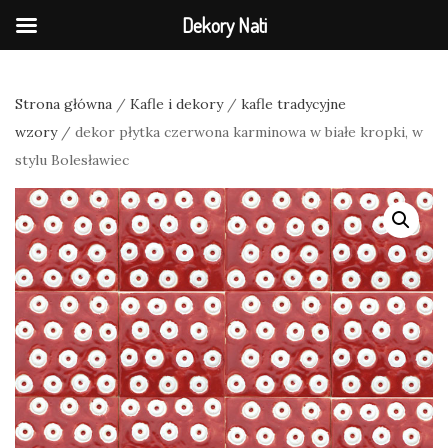
Dekory Nati
Strona główna
/
Kafle i dekory
/
kafle tradycyjne
wzory
/ dekor płytka czerwona karminowa w białe kropki, w
stylu Bolesławiec