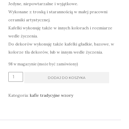
Jedyne, niepowtarzalne i wyjątkowe.
Wykonane z troską i starannością w małej pracowni
ceramiki artystycznej.
Kafelki wykonuję także w innych kolorach i rozmiarze
wedle życzenia.
Do dekorów wykonuję także kafelki gładkie, bazowe, w
kolorze tła dekorów, lub w innym wedle życzenia.
98 w magazynie (może być zamówiony)
ilość
DODAJ DO KOSZYKA
Dekor
kuchenny
Kategoria:
kafle tradycyjne wzory
kafel
łowicki
ludowy