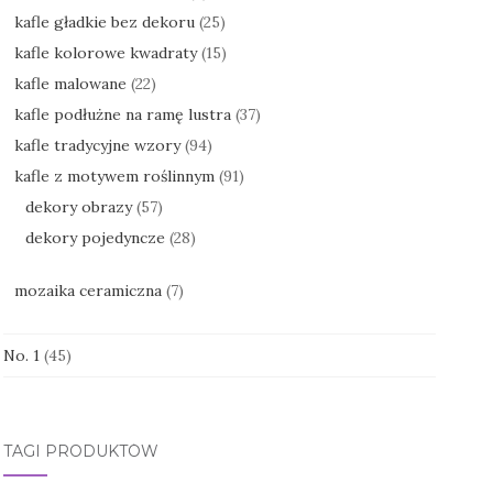
kafle gładkie bez dekoru
(25)
kafle kolorowe kwadraty
(15)
kafle malowane
(22)
kafle podłużne na ramę lustra
(37)
kafle tradycyjne wzory
(94)
kafle z motywem roślinnym
(91)
dekory obrazy
(57)
dekory pojedyncze
(28)
mozaika ceramiczna
(7)
No. 1
(45)
TAGI PRODUKTÓW