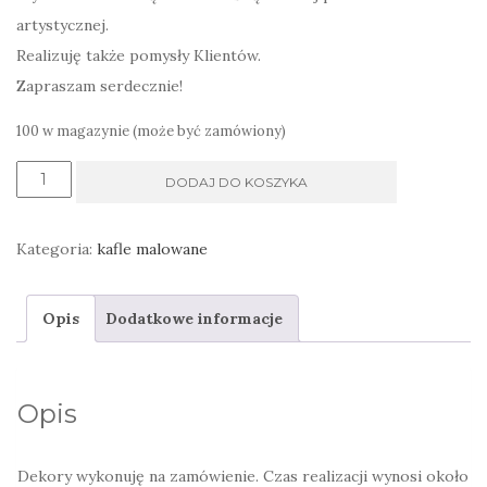
artystycznej.
Realizuję także pomysły Klientów.
Zapraszam serdecznie!
100 w magazynie (może być zamówiony)
ilość
DODAJ DO KOSZYKA
Dekor
kafle
Kategoria:
kafle malowane
ręcznie
malowane
Opis
Dodatkowe informacje
kobaltowe
Świnka
Opis
Dekory wykonuję na zamówienie. Czas realizacji wynosi około