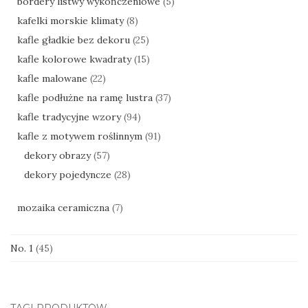
bordery listwy wykończeniowe
(5)
kafelki morskie klimaty
(8)
kafle gładkie bez dekoru
(25)
kafle kolorowe kwadraty
(15)
kafle malowane
(22)
kafle podłużne na ramę lustra
(37)
kafle tradycyjne wzory
(94)
kafle z motywem roślinnym
(91)
dekory obrazy
(57)
dekory pojedyncze
(28)
mozaika ceramiczna
(7)
No. 1
(45)