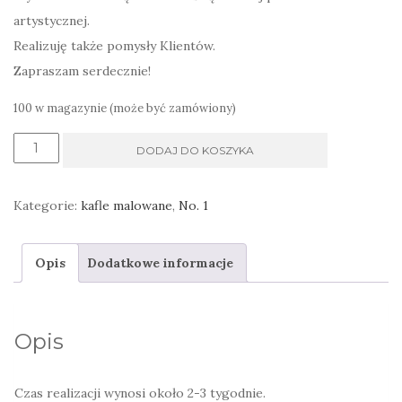
artystycznej.
Realizuję także pomysły Klientów.
Zapraszam serdecznie!
100 w magazynie (może być zamówiony)
ilość
DODAJ DO KOSZYKA
Dekor
kuchenny
Kategorie:
kafle malowane
,
No. 1
ścienny
ręcznie
Opis
Dodatkowe informacje
malowany
owoce
Opis
Czas realizacji wynosi około 2-3 tygodnie.