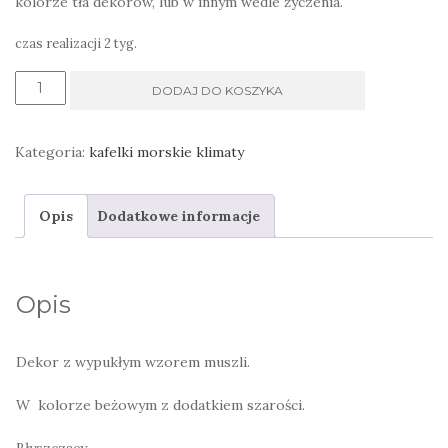
kolorze tła dekorów, lub w innym wedle życzenia.
czas realizacji 2 tyg.
ilość
DODAJ DO KOSZYKA
Dekor
łazienkowy
Kategoria:
kafelki morskie klimaty
morski
amonit
Opis
Dodatkowe informacje
muszla
szary
Opis
Dekor z wypukłym wzorem muszli.
W kolorze beżowym z dodatkiem szarości.
Błyszczący.