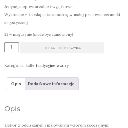
Jedyne, niepowtarzalne i wyjątkowe.
Wykonane z troską i starannością w małej pracowni ceramiki
artystycznej.
23 w magazynie (może być zamówiony)
ilość
DODAJ DO KOSZYKA
Dekor
secesyjny
Kategoria:
kafle tradycyjne wzory
kafel
zielony
Opis
Dodatkowe informacje
butelkowy
kuchenny
Opis
Dekor z odciskanym i malowanym wzorem secesyjnym.