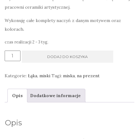
pracowni ceramiki artystycznej.
Wykonuję całe komplety naczyń z danym motywem oraz
kolorach.
czas realizacji 2 - 3 tyg.
ilość
DODAJ DO KOSZYKA
Duża
miska
Kategorie:
Łąka
,
miski
Tagi:
miska
,
na prezent
na
owoce,
Opis
Dodatkowe informacje
sałatę,
spaghetti,
leśne
Opis
paprocie
i