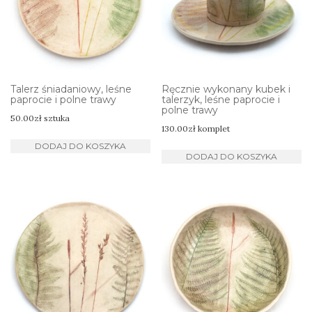
Talerz śniadaniowy, leśne
Ręcznie wykonany kubek i
paprocie i polne trawy
talerzyk, leśne paprocie i
polne trawy
50.00
zł
sztuka
130.00
zł
komplet
DODAJ DO KOSZYKA
DODAJ DO KOSZYKA