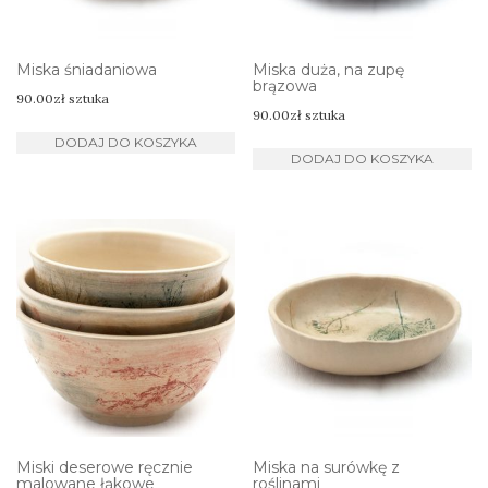
Miska śniadaniowa
Miska duża, na zupę
brązowa
90.00
zł
sztuka
90.00
zł
sztuka
DODAJ DO KOSZYKA
DODAJ DO KOSZYKA
Miski deserowe ręcznie
Miska na surówkę z
malowane łąkowe
roślinami