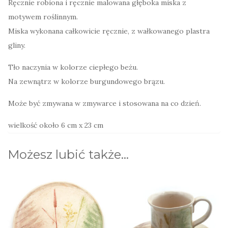
Ręcznie robiona i ręcznie malowana głęboka miska z
polne
motywem roślinnym.
trawy
Miska wykonana całkowicie ręcznie, z wałkowanego plastra
gliny.
Tło naczynia w kolorze ciepłego beżu.
Na zewnątrz w kolorze burgundowego brązu.
Może być zmywana w zmywarce i stosowana na co dzień.
wielkość około 6 cm x 23 cm
Możesz lubić także…