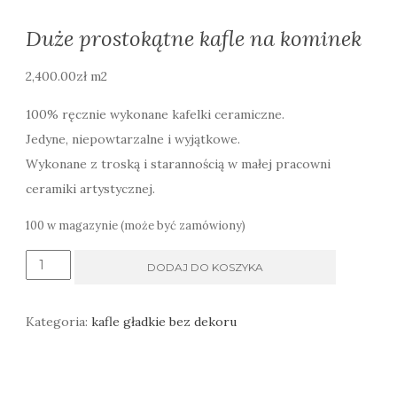
Duże prostokątne kafle na kominek
2,400.00
zł
m2
100% ręcznie wykonane kafelki ceramiczne.
Jedyne, niepowtarzalne i wyjątkowe.
Wykonane z troską i starannością w małej pracowni
ceramiki artystycznej.
100 w magazynie (może być zamówiony)
ilość
DODAJ DO KOSZYKA
Duże
prostokątne
Kategoria:
kafle gładkie bez dekoru
kafle
na
kominek