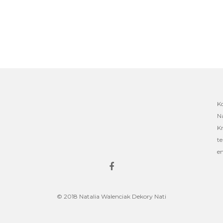
K
Na
Kr
te
em
© 2018 Natalia Walenciak Dekory Nati