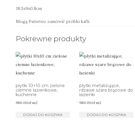
18,5x9x0,8cm
Mogą Państwo zamówić próbki kafli.
Pokrewne produkty
płytki 10×10 cm zielone
płytki metalizujące,
ciemne łazienkowe,
rdzawe szare brązowe do
kuchenne
łazienki
980.00
zł
m2
980.00
zł
m2
DODAJ DO KOSZYKA
DODAJ DO KOSZYKA