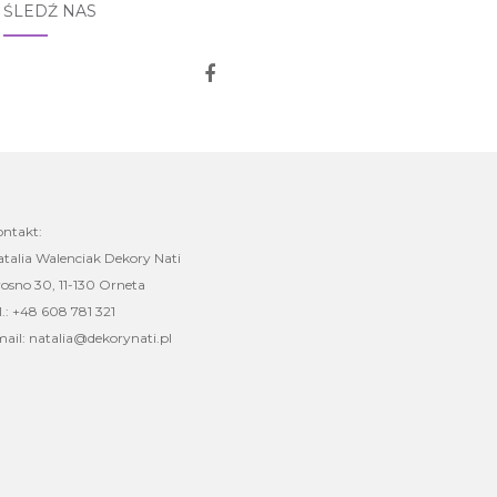
ŚLEDŹ NAS
ontakt:
talia Walenciak Dekory Nati
osno 30, 11-130 Orneta
l.: +48 608 781 321
ail: natalia@dekorynati.pl