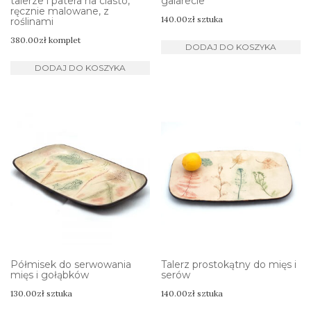
talerze i patera na ciasto,
galarecie
ręcznie malowane, z
140.00
zł
sztuka
roślinami
380.00
zł
komplet
DODAJ DO KOSZYKA
DODAJ DO KOSZYKA
Półmisek do serwowania
Talerz prostokątny do mięs i
mięs i gołąbków
serów
130.00
zł
sztuka
140.00
zł
sztuka