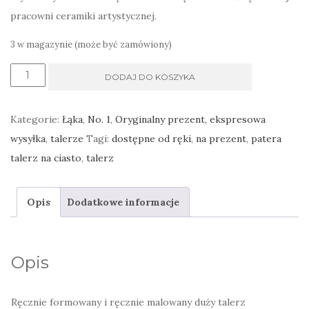
pracowni ceramiki artystycznej.
3 w magazynie (może być zamówiony)
ilość
DODAJ DO KOSZYKA
Duży
nieregularny
Kategorie:
Łąka
,
No. 1
,
Oryginalny prezent, ekspresowa
talerz
wysyłka
,
talerze
Tagi:
dostępne od ręki
,
na prezent
,
patera
na
talerz na ciasto
,
talerz
ciasto
ręcznie
Opis
Dodatkowe informacje
malowany,
w
ludowym
Opis
stylu
Ręcznie formowany i ręcznie malowany duży talerz