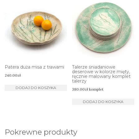
Patera duża misa z trawami
Talerze śniadaniowe
deserowe w kolorze mięty,
240.00
zł
ręcznie malowany komplet
talerzy
DODAJ DO KOSZYKA
380.00
zł
komplet
DODAJ DO KOSZYKA
Pokrewne produkty