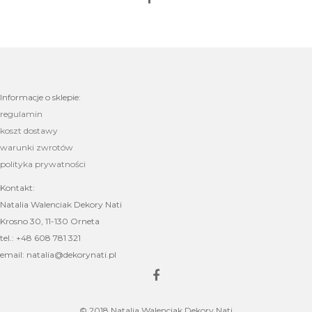
Informacje o sklepie:
regulamin
koszt dostawy
warunki zwrotów
polityka prywatności
Kontakt:
Natalia Walenciak Dekory Nati
Krosno 30, 11-130 Orneta
tel.: +48 608 781 321
email: natalia@dekorynati.pl
© 2018 Natalia Walenciak Dekory Nati