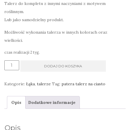
Talerz do kompletu z innymi naczyniami z motywem
roślinnym.
Lub jako samodzielny produkt.
Możliwość wykonania talerza w innych kolorach oraz
wielkości.
czas realizacji 2 tyg.
ilość
DODAJ DO KOSZYKA
Duży
talerz
Kategorie:
Łąka
,
talerze
Tag:
patera talerz na ciasto
na
ciasto
Opis
Dodatkowe informacje
w
kolorze
mięty
Opis