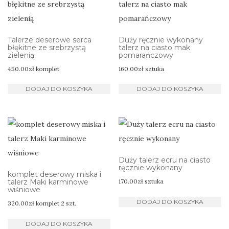
Talerze deserowe serca
Duży ręcznie wykonany
błękitne ze srebrzystą
talerz na ciasto mak
zielenią
pomarańczowy
450.00
zł
komplet
160.00
zł
sztuka
DODAJ DO KOSZYKA
DODAJ DO KOSZYKA
Duży talerz ecru na ciasto
ręcznie wykonany
komplet deserowy miska i
talerz Maki karminowe
170.00
zł
sztuka
wiśniowe
DODAJ DO KOSZYKA
320.00
zł
komplet 2 szt.
DODAJ DO KOSZYKA