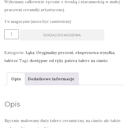
Wykonany całkowicie ręcznie z troską i starannością w małej
pracowni ceramiki artystycznej.
3 w magazynie (może być zamówiony)
ilość
DODAJ DO KOSZYKA
Duży
talerz
Kategorie:
Łąka
,
Oryginalny prezent, ekspresowa wysyłka
,
na
talerze
Tagi:
dostępne od ręki
,
patera talerz na ciasto
ciasto
zielony
Opis
Dodatkowe informacje
leśny
Opis
Ręcznie malowany duży talerz ceramiczny, na ciasto ale także