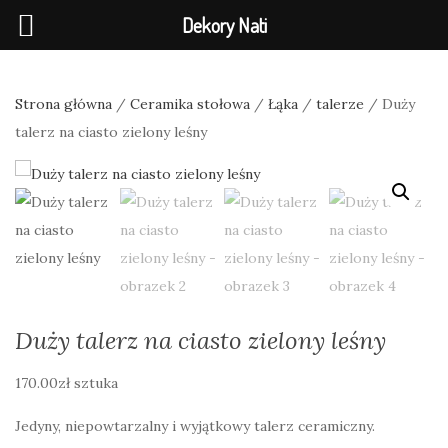
Dekory Nati
Strona główna
/
Ceramika stołowa
/
Łąka
/
talerze
/ Duży
talerz na ciasto zielony leśny
Duży talerz na ciasto zielony leśny
170.00
zł
sztuka
Jedyny, niepowtarzalny i wyjątkowy talerz ceramiczny.