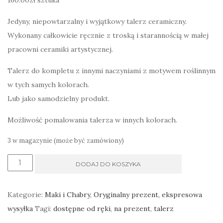
160.00
zł
sztuka
Jedyny, niepowtarzalny i wyjątkowy talerz ceramiczny.
Wykonany całkowicie ręcznie z troską i starannością w małej
pracowni ceramiki artystycznej.
Talerz do kompletu z innymi naczyniami z motywem roślinnym
w tych samych kolorach.
Lub jako samodzielny produkt.
Możliwość pomalowania talerza w innych kolorach.
3 w magazynie (może być zamówiony)
ilość
DODAJ DO KOSZYKA
Duży
talerz
Kategorie:
Maki i Chabry
,
Oryginalny prezent, ekspresowa
szmaragdowy
wysyłka
Tagi:
dostępne od ręki
,
na prezent
,
talerz
na