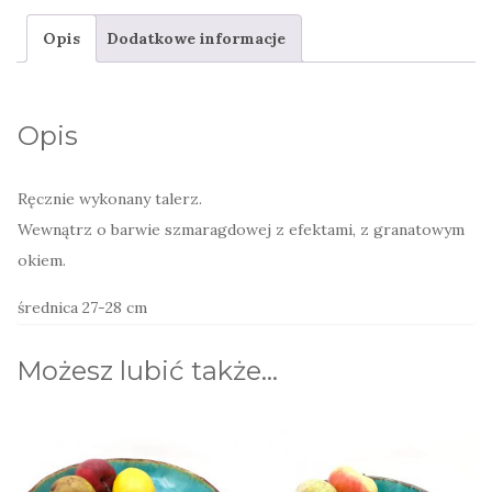
ciasto
Opis
Dodatkowe informacje
z
okiem
indygo
Opis
Ręcznie wykonany talerz.
Wewnątrz o barwie szmaragdowej z efektami, z granatowym
okiem.
średnica 27-28 cm
Możesz lubić także…