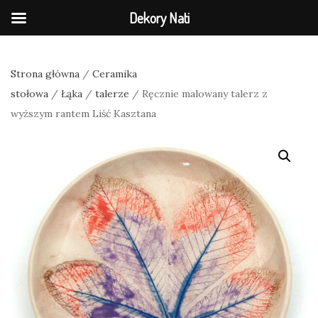
Dekory Nati
Strona główna
/
Ceramika
stołowa
/
Łąka
/
talerze
/ Ręcznie malowany talerz z
wyższym rantem Liść Kasztana