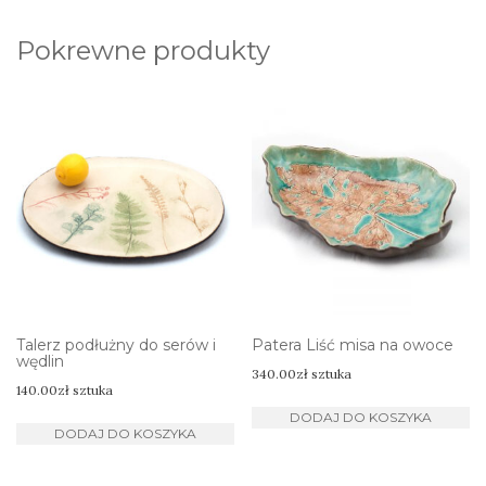
Pokrewne produkty
Talerz podłużny do serów i
Patera Liść misa na owoce
wędlin
340.00
zł
sztuka
140.00
zł
sztuka
DODAJ DO KOSZYKA
DODAJ DO KOSZYKA