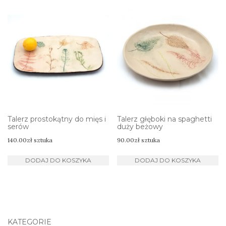
Talerz prostokątny do mięs i
Talerz głęboki na spaghetti
serów
duży beżowy
140.00
zł
sztuka
90.00
zł
sztuka
DODAJ DO KOSZYKA
DODAJ DO KOSZYKA
KATEGORIE