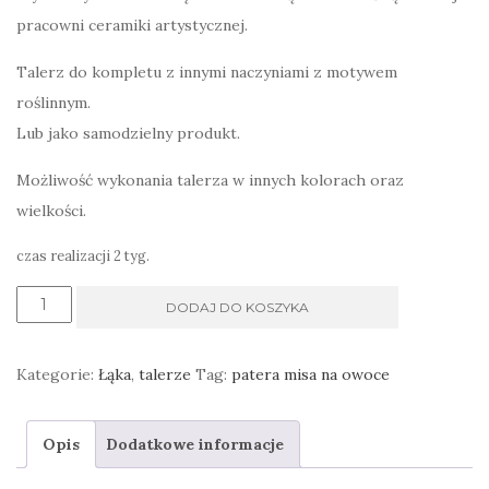
pracowni ceramiki artystycznej.
Talerz do kompletu z innymi naczyniami z motywem
roślinnym.
Lub jako samodzielny produkt.
Możliwość wykonania talerza w innych kolorach oraz
wielkości.
czas realizacji 2 tyg.
ilość
DODAJ DO KOSZYKA
Ręcznie
malowany
Kategorie:
Łąka
,
talerze
Tag:
patera misa na owoce
talerz
z
Opis
Dodatkowe informacje
wyższym
rantem