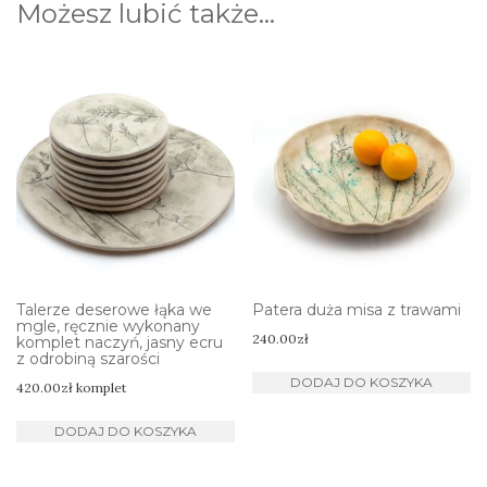
Możesz lubić także…
Talerze deserowe łąka we
Patera duża misa z trawami
mgle, ręcznie wykonany
240.00
zł
komplet naczyń, jasny ecru
z odrobiną szarości
DODAJ DO KOSZYKA
420.00
zł
komplet
DODAJ DO KOSZYKA