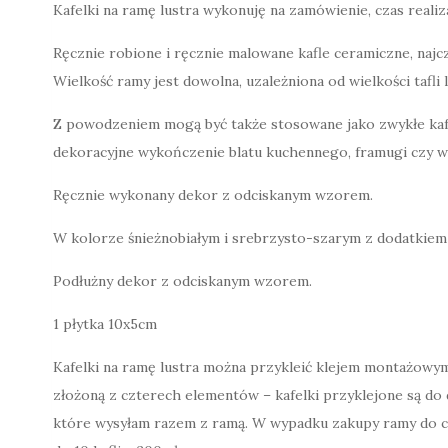
Kafelki na ramę lustra wykonuję na zamówienie, czas realiz
Ręcznie robione i ręcznie malowane kafle ceramiczne, najc
Wielkość ramy jest dowolna, uzależniona od wielkości tafli l
Z powodzeniem mogą być także stosowane jako zwykłe kafelk
dekoracyjne wykończenie blatu kuchennego, framugi czy w
Ręcznie wykonany dekor z odciskanym wzorem.
W kolorze śnieżnobiałym i srebrzysto-szarym z dodatkiem 
Podłużny dekor z odciskanym wzorem.
1 płytka 10x5cm
Kafelki na ramę lustra można przykleić klejem montażowym
złożoną z czterech elementów – kafelki przyklejone są do 
które wysyłam razem z ramą. W wypadku zakupy ramy do ce