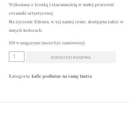
Wykonana z troską i starannością w małej pracowni
ceramiki artystycznej.
Na życzenie Klienta, w tej samej cenie, dostępna także w
innych kolorach.
100 w magazynie (może być zamówiony)
ilość
DODAJ DO KOSZYKA
Kafle
włoski
Kategoria:
kafle podłużne na ramę lustra
wzór
na
ramę
lustra