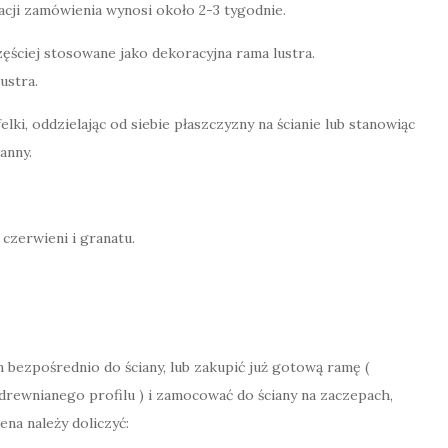
acji zamówienia wynosi około 2-3 tygodnie.
zęściej stosowane jako dekoracyjna rama lustra.
ustra.
i, oddzielając od siebie płaszczyzny na ścianie lub stanowiąc
anny.
czerwieni i granatu.
 bezpośrednio do ściany, lub zakupić już gotową ramę (
drewnianego profilu ) i zamocować do ściany na zaczepach,
na należy doliczyć: