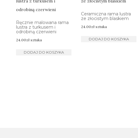
Ceramiczna rama lustra
ze złocistym blaskiem
Ręcznie malowana rama
lustra z turkusem i
24.00
zł
sztuka
odrobiną czerwieni
DODAJ DO KOSZYKA
24.00
zł
sztuka
DODAJ DO KOSZYKA