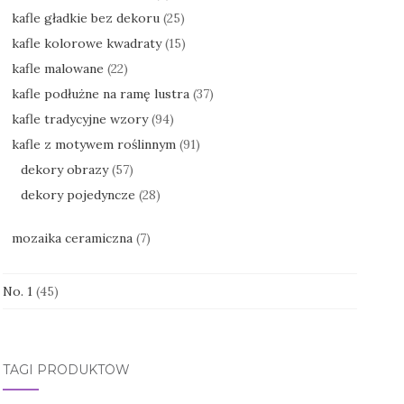
kafle gładkie bez dekoru
(25)
kafle kolorowe kwadraty
(15)
kafle malowane
(22)
kafle podłużne na ramę lustra
(37)
kafle tradycyjne wzory
(94)
kafle z motywem roślinnym
(91)
dekory obrazy
(57)
dekory pojedyncze
(28)
mozaika ceramiczna
(7)
No. 1
(45)
TAGI PRODUKTÓW