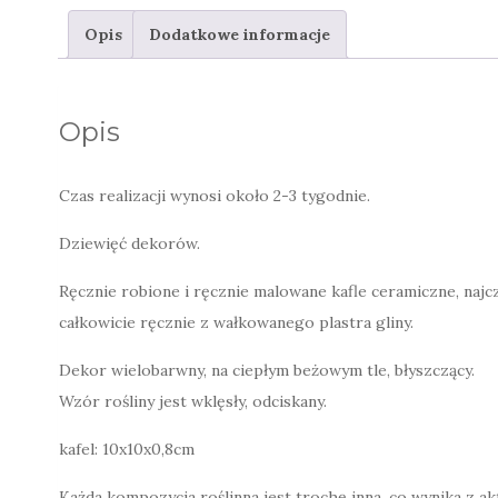
Opis
Dodatkowe informacje
Opis
Czas realizacji wynosi około 2-3 tygodnie.
Dziewięć dekorów.
Ręcznie robione i ręcznie malowane kafle ceramiczne, najc
całkowicie ręcznie z wałkowanego plastra gliny.
Dekor wielobarwny, na ciepłym beżowym tle, błyszczący.
Wzór rośliny jest wklęsły, odciskany.
kafel: 10x10x0,8cm
Każda kompozycja roślinna jest trochę inna, co wynika z a