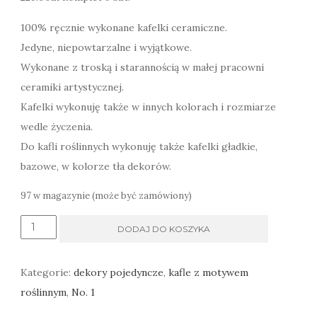
100% ręcznie wykonane kafelki ceramiczne.
Jedyne, niepowtarzalne i wyjątkowe.
Wykonane z troską i starannością w małej pracowni
ceramiki artystycznej.
Kafelki wykonuję także w innych kolorach i rozmiarze
wedle życzenia.
Do kafli roślinnych wykonuję także kafelki gładkie,
bazowe, w kolorze tła dekorów.
97 w magazynie (może być zamówiony)
ilość
DODAJ DO KOSZYKA
Kafle
dekory
Kategorie:
dekory pojedyncze
,
kafle z motywem
kuchenne
roślinnym
,
No. 1
z