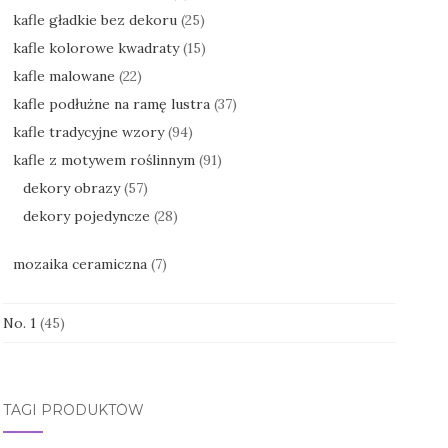
kafle gładkie bez dekoru
(25)
kafle kolorowe kwadraty
(15)
kafle malowane
(22)
kafle podłużne na ramę lustra
(37)
kafle tradycyjne wzory
(94)
kafle z motywem roślinnym
(91)
dekory obrazy
(57)
dekory pojedyncze
(28)
mozaika ceramiczna
(7)
No. 1
(45)
TAGI PRODUKTÓW