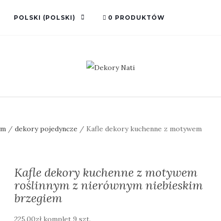
POLSKI
(
POLSKI
)
0 PRODUKTÓW
ym
/
dekory pojedyncze
/ Kafle dekory kuchenne z motywem
Kafle dekory kuchenne z motywem
roślinnym z nierównym niebieskim
brzegiem
225.00
zł
komplet 9 szt.