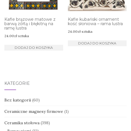
Kafle brązowe matowe z
Kafle kubański ornament
barwą żółtą i błękitną na
kość słoniowa – rama lustra
ramę lustra
24.00
zł
sztuka
24.00
zł
sztuka
DODAJ DO KOSZYKA
DODAJ DO KOSZYKA
KATEGORIE
Bez kategorii
(60)
Ceramiczne magnesy firmowe
(1)
Ceramika stołowa
(398)
Barwy ziemi
(32)