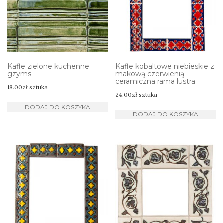
Kafle zielone kuchenne
Kafle kobaltowe niebieskie z
gzyms
makową czerwienią –
ceramiczna rama lustra
18.00
zł
sztuka
24.00
zł
sztuka
DODAJ DO KOSZYKA
DODAJ DO KOSZYKA