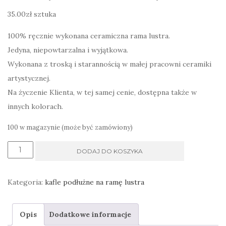
35.00
zł
sztuka
100% ręcznie wykonana ceramiczna rama lustra.
Jedyna, niepowtarzalna i wyjątkowa.
Wykonana z troską i starannością w małej pracowni ceramiki
artystycznej.
Na życzenie Klienta, w tej samej cenie, dostępna także w
innych kolorach.
100 w magazynie (może być zamówiony)
ilość
DODAJ DO KOSZYKA
Kafle
Kubański
Kategoria:
kafle podłużne na ramę lustra
ornament
kwiatowy
Opis
Dodatkowe informacje
na