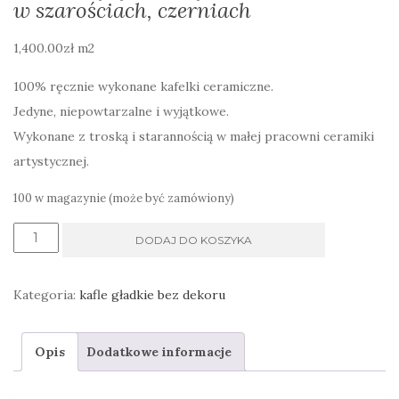
w szarościach, czerniach
1,400.00
zł
m2
100% ręcznie wykonane kafelki ceramiczne.
Jedyne, niepowtarzalne i wyjątkowe.
Wykonane z troską i starannością w małej pracowni ceramiki
artystycznej.
100 w magazynie (może być zamówiony)
ilość
DODAJ DO KOSZYKA
kafle
srebrzyste
Kategoria:
kafle gładkie bez dekoru
szare
metaliczne
Opis
Dodatkowe informacje
z
połyskującą