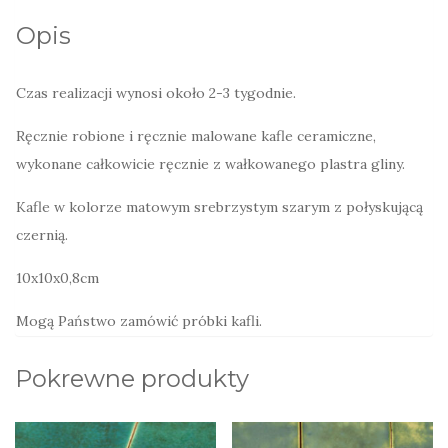
czernią,
Opis
płytki
do
Czas realizacji wynosi około 2-3 tygodnie.
łazienki
w
Ręcznie robione i ręcznie malowane kafle ceramiczne,
szarościach,
wykonane całkowicie ręcznie z wałkowanego plastra gliny.
czerniach
Kafle w kolorze matowym srebrzystym szarym z połyskującą
czernią.
10x10x0,8cm
Mogą Państwo zamówić próbki kafli.
Pokrewne produkty