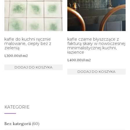
kafle do kuchni ręcznie
kafle czarne błyszczące z
malowane, ciepły beż z
fakturą skały w nowoczesnej
zielenią
minimalistycznej kuchni,
łazience
1,300.00
zł
m2
1,400.00
zł
m2
DODAJ DO KOSZYKA
DODAJ DO KOSZYKA
KATEGORIE
Bez kategorii
(60)