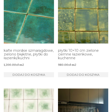
kafle morskie szmaragdowe,
płytki 10×10 cm zielone
zielono błękitne, płytki do
ciemne łazienkowe,
łazienki/kuchni
kuchenne
1,200.00
zł
m2
980.00
zł
m2
DODAJ DO KOSZYKA
DODAJ DO KOSZYKA