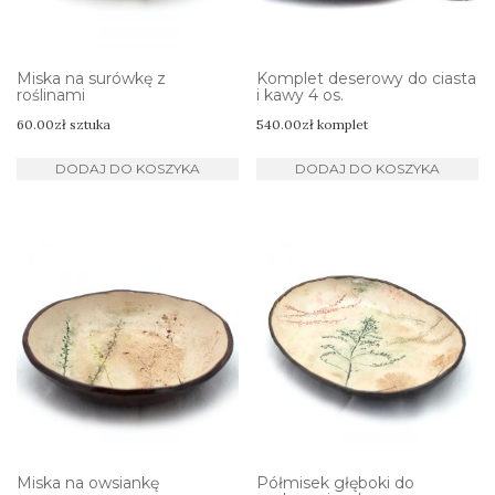
Miska na surówkę z
Komplet deserowy do ciasta
roślinami
i kawy 4 os.
60.00
zł
sztuka
540.00
zł
komplet
DODAJ DO KOSZYKA
DODAJ DO KOSZYKA
Miska na owsiankę
Półmisek głęboki do