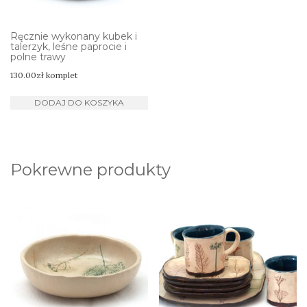
Ręcznie wykonany kubek i
talerzyk, leśne paprocie i
polne trawy
130.00
zł
komplet
DODAJ DO KOSZYKA
Pokrewne produkty