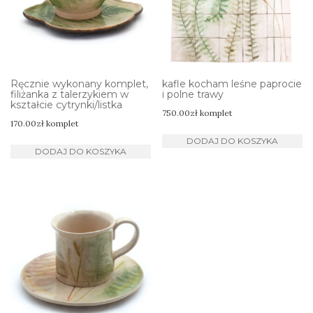
Ręcznie wykonany komplet,
kafle kocham leśne paprocie
filiżanka z talerzykiem w
i polne trawy
kształcie cytrynki/listka
750.00
zł
komplet
170.00
zł
komplet
DODAJ DO KOSZYKA
DODAJ DO KOSZYKA