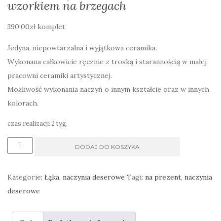
wzorkiem na brzegach
390.00
zł
komplet
Jedyna, niepowtarzalna i wyjątkowa ceramika.
Wykonana całkowicie ręcznie z troską i starannością w małej
pracowni ceramiki artystycznej.
Możliwość wykonania naczyń o innym kształcie oraz w innych
kolorach.
czas realizacji 2 tyg.
ilość
DODAJ DO KOSZYKA
Naczynia
deserowe
Kategorie:
Łąka
,
naczynia deserowe
Tagi:
na prezent
,
naczynia
niebiesko
deserowe
zielone
paprocie,