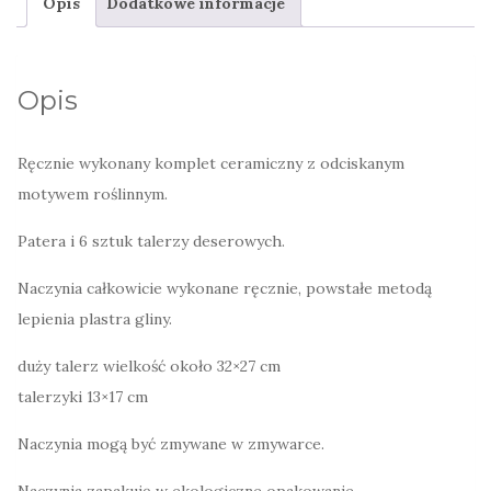
Opis
Dodatkowe informacje
ręcznie
malowane,
ze
Opis
wzorkiem
na
Ręcznie wykonany komplet ceramiczny z odciskanym
brzegach
motywem roślinnym.
Patera i 6 sztuk talerzy deserowych.
Naczynia całkowicie wykonane ręcznie, powstałe metodą
lepienia plastra gliny.
duży talerz wielkość około 32×27 cm
talerzyki 13×17 cm
Naczynia mogą być zmywane w zmywarce.
Naczynia zapakuję w ekologiczne opakowanie.