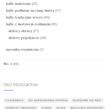
kafle malowane
(22)
kafle podłużne na ramę lustra
(37)
kafle tradycyjne wzory
(94)
kafle z motywem roślinnym
(91)
dekory obrazy
(57)
dekory pojedyncze
(28)
mozaika ceramiczna
(7)
No. 1
(45)
TAGI PRODUKTÓW
CUKIERNICA
DO SERWOWANIA POTRAW
DOSTĘPNE OD RĘKI
KOMPLET OBIADOWY
KUBEK
MISKA
NACZYNIA DESEROWE