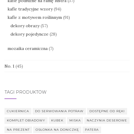
kafle podłużne na ramę lustra
(37)
kafle tradycyjne wzory
(94)
kafle z motywem roślinnym
(91)
dekory obrazy
(57)
dekory pojedyncze
(28)
mozaika ceramiczna
(7)
No. 1
(45)
TAGI PRODUKTÓW
CUKIERNICA
DO SERWOWANIA POTRAW
DOSTĘPNE OD RĘKI
KOMPLET OBIADOWY
KUBEK
MISKA
NACZYNIA DESEROWE
NA PREZENT
OSŁONKA NA DONICZKĘ
PATERA