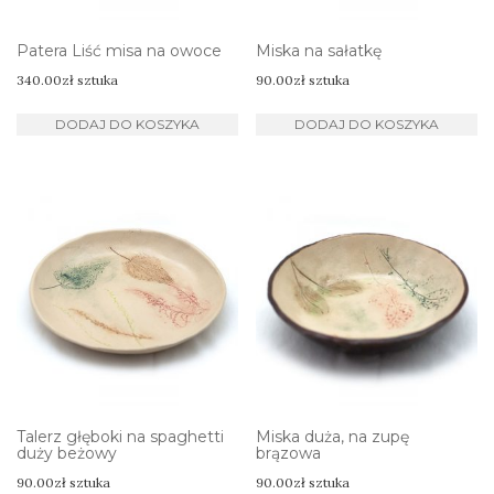
Patera Liść misa na owoce
Miska na sałatkę
340.00
zł
sztuka
90.00
zł
sztuka
DODAJ DO KOSZYKA
DODAJ DO KOSZYKA
Talerz głęboki na spaghetti
Miska duża, na zupę
duży beżowy
brązowa
90.00
zł
sztuka
90.00
zł
sztuka