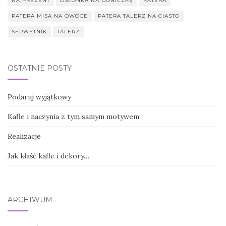
NA PREZENT
OSŁONKA NA DONICZKĘ
PATERA
PATERA MISA NA OWOCE
PATERA TALERZ NA CIASTO
SERWETNIK
TALERZ
OSTATNIE POSTY
Podaruj wyjątkowy
Kafle i naczynia z tym samym motywem
Realizacje
Jak kłaść kafle i dekory…
ARCHIWUM