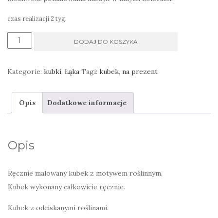
czas realizacji 2 tyg.
ilość
DODAJ DO KOSZYKA
Kubek
na
Kategorie:
kubki
,
Łąka
Tagi:
kubek
,
na prezent
gorącą
czekoladę
Opis
Dodatkowe informacje
Opis
Ręcznie malowany kubek z motywem roślinnym.
Kubek wykonany całkowicie ręcznie.
Kubek z odciskanymi roślinami.