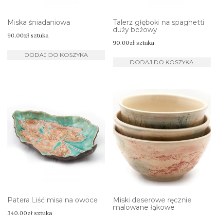
Miska śniadaniowa
Talerz głęboki na spaghetti
duży beżowy
90.00
zł
sztuka
90.00
zł
sztuka
DODAJ DO KOSZYKA
DODAJ DO KOSZYKA
Patera Liść misa na owoce
Miski deserowe ręcznie
malowane łąkowe
340.00
zł
sztuka