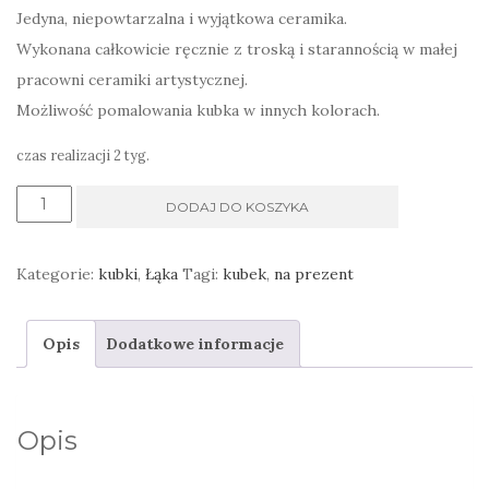
Jedyna, niepowtarzalna i wyjątkowa ceramika.
Wykonana całkowicie ręcznie z troską i starannością w małej
pracowni ceramiki artystycznej.
Możliwość pomalowania kubka w innych kolorach.
czas realizacji 2 tyg.
ilość
DODAJ DO KOSZYKA
Kubek
wysoki
Kategorie:
kubki
,
Łąka
Tagi:
kubek
,
na prezent
dla
damy
Opis
Dodatkowe informacje
Opis