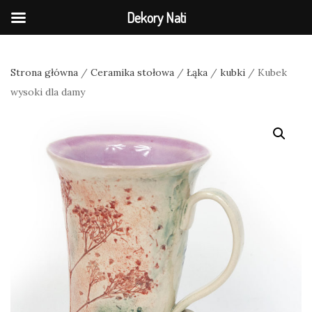
Dekory Nati
Strona główna
/
Ceramika stołowa
/
Łąka
/
kubki
/ Kubek
wysoki dla damy