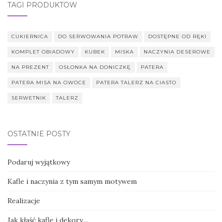
TAGI PRODUKTÓW
CUKIERNICA
DO SERWOWANIA POTRAW
DOSTĘPNE OD RĘKI
KOMPLET OBIADOWY
KUBEK
MISKA
NACZYNIA DESEROWE
NA PREZENT
OSŁONKA NA DONICZKĘ
PATERA
PATERA MISA NA OWOCE
PATERA TALERZ NA CIASTO
SERWETNIK
TALERZ
OSTATNIE POSTY
Podaruj wyjątkowy
Kafle i naczynia z tym samym motywem
Realizacje
Jak kłaść kafle i dekory…