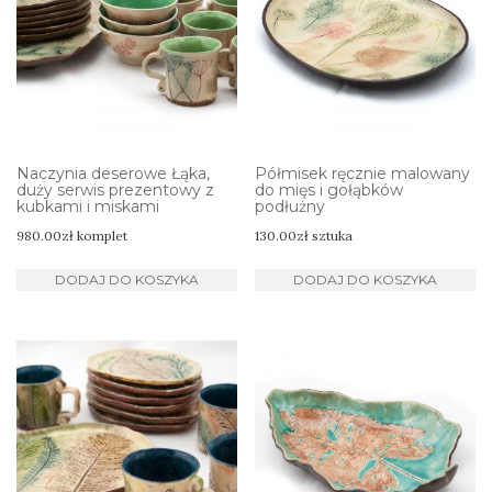
Naczynia deserowe Łąka,
Półmisek ręcznie malowany
duży serwis prezentowy z
do mięs i gołąbków
kubkami i miskami
podłużny
980.00
zł
komplet
130.00
zł
sztuka
DODAJ DO KOSZYKA
DODAJ DO KOSZYKA