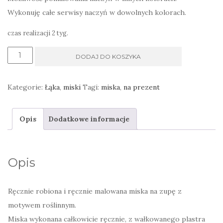
Wykonuję całe serwisy naczyń w dowolnych kolorach.
czas realizacji 2 tyg.
ilość
DODAJ DO KOSZYKA
Miska
na
Kategorie:
Łąka
,
miski
Tagi:
miska
,
na prezent
zupę
ręcznie
Opis
Dodatkowe informacje
wykonana
Opis
Ręcznie robiona i ręcznie malowana miska na zupę z
motywem roślinnym.
Miska wykonana całkowicie ręcznie, z wałkowanego plastra