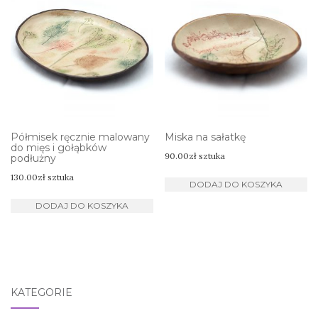
Półmisek ręcznie malowany
Miska na sałatkę
do mięs i gołąbków
90.00
zł
sztuka
podłużny
130.00
zł
sztuka
DODAJ DO KOSZYKA
DODAJ DO KOSZYKA
KATEGORIE