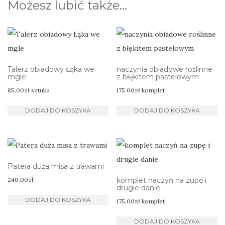
Możesz lubić także…
Talerz obiadowy Łąka we
naczynia obiadowe roślinne
mgle
z błękitem pastelowym
85.00
zł
sztuka
175.00
zł
komplet
DODAJ DO KOSZYKA
DODAJ DO KOSZYKA
Patera duża misa z trawami
240.00
zł
komplet naczyń na zupę i
drugie danie
DODAJ DO KOSZYKA
175.00
zł
komplet
DODAJ DO KOSZYKA