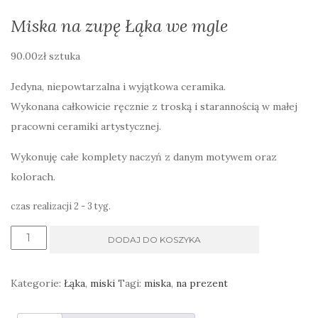
Miska na zupę Łąka we mgle
90.00
zł
sztuka
Jedyna, niepowtarzalna i wyjątkowa ceramika.
Wykonana całkowicie ręcznie z troską i starannością w małej
pracowni ceramiki artystycznej.
Wykonuję całe komplety naczyń z danym motywem oraz
kolorach.
czas realizacji 2 - 3 tyg.
ilość
DODAJ DO KOSZYKA
Miska
na
Kategorie:
Łąka
,
miski
Tagi:
miska
,
na prezent
zupę
Łąka