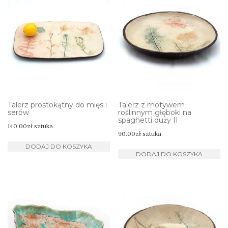
Talerz prostokątny do mięs i
Talerz z motywem
serów
roślinnym głęboki na
spaghetti duży II
140.00
zł
sztuka
90.00
zł
sztuka
DODAJ DO KOSZYKA
DODAJ DO KOSZYKA