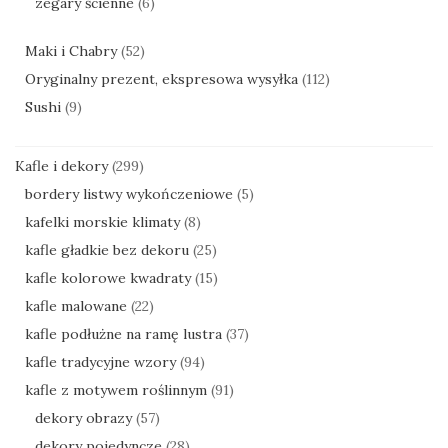
zegary ścienne
(6)
Maki i Chabry
(52)
Oryginalny prezent, ekspresowa wysyłka
(112)
Sushi
(9)
Kafle i dekory
(299)
bordery listwy wykończeniowe
(5)
kafelki morskie klimaty
(8)
kafle gładkie bez dekoru
(25)
kafle kolorowe kwadraty
(15)
kafle malowane
(22)
kafle podłużne na ramę lustra
(37)
kafle tradycyjne wzory
(94)
kafle z motywem roślinnym
(91)
dekory obrazy
(57)
dekory pojedyncze
(28)