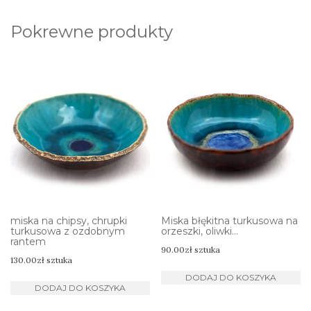
Pokrewne produkty
miska na chipsy, chrupki
Miska błękitna turkusowa na
turkusowa z ozdobnym
orzeszki, oliwki…
rantem
90.00
zł
sztuka
130.00
zł
sztuka
DODAJ DO KOSZYKA
DODAJ DO KOSZYKA