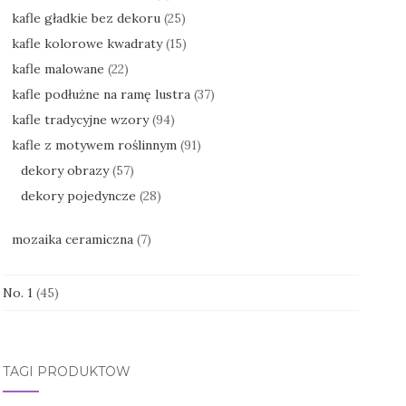
kafle gładkie bez dekoru
(25)
kafle kolorowe kwadraty
(15)
kafle malowane
(22)
kafle podłużne na ramę lustra
(37)
kafle tradycyjne wzory
(94)
kafle z motywem roślinnym
(91)
dekory obrazy
(57)
dekory pojedyncze
(28)
mozaika ceramiczna
(7)
No. 1
(45)
TAGI PRODUKTÓW