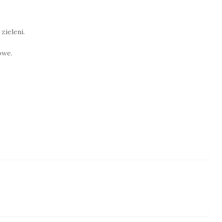
zieleni.
owe.