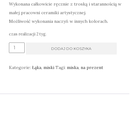
Wykonana całkowicie ręcznie z troską i starannością w
małej pracowni ceramiki artystycznej.
Możliwość wykonania naczyń w innych kolorach.
czas realizacji 2 tyg.
ilość
DODAJ DO KOSZYKA
Miski
deserowe
Kategorie:
Łąka
,
miski
Tagi:
miska
,
na prezent
ręcznie
malowane
łąkowe
zielone