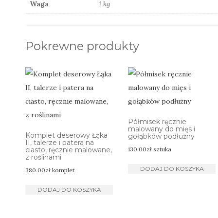
Waga
1 kg
Pokrewne produkty
Półmisek ręcznie
malowany do mięs i
Komplet deserowy Łąka
gołąbków podłużny
II, talerze i patera na
ciasto, ręcznie malowane,
130.00
zł
sztuka
z roślinami
DODAJ DO KOSZYKA
380.00
zł
komplet
DODAJ DO KOSZYKA