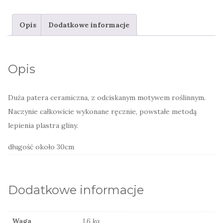
misa
na
Opis
Dodatkowe informacje
owoce
niebieska
Opis
Duża patera ceramiczna, z odciskanym motywem roślinnym.
Naczynie całkowicie wykonane ręcznie, powstałe metodą
lepienia plastra gliny.
długość około 30cm
Dodatkowe informacje
Waga
1.6 kg