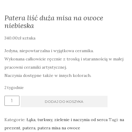
Patera liść duża misa na owoce
niebieska
340.00
zł
sztuka
Jedyna, niepowtarzalna i wyjątkowa ceramika.
Wykonana całkowicie ręcznie z troską i starannością w małej
pracowni ceramiki artystycznej.
Naczynia dostępne także w innych kolorach.
2 tygodnie
ilość
DODAJ DO KOSZYKA
Patera
liść
Kategorie:
Łąka
,
turkusy, zielenie i naczynia od serca
Tagi:
na
duża
prezent
,
patera
,
patera misa na owoce