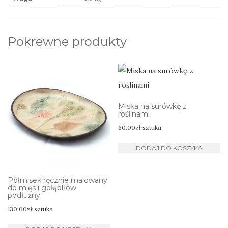
Pokrewne produkty
Miska na surówkę z
roślinami
60.00
zł
sztuka
DODAJ DO KOSZYKA
Półmisek ręcznie malowany
do mięs i gołąbków
podłużny
130.00
zł
sztuka